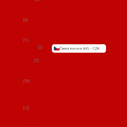
Šaty na
flamenco
6
Sukně na
flamenco
11
Třásně
2
Česká koruna (Kč) - CZK
Trička a
topy
7
Látky na
flamenco
19
Picos
(šátky s
třásněmi)
13
Obaly na
potřeby na