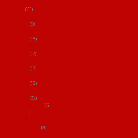
skladem
111
27-35,5
9
36-36,5
18
37-37,5
12
38-38,5
17
39-39,5
18
40-40,5
22
41-43
15
Dárkové
poukazy
8
Drobné