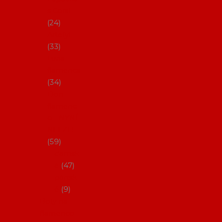
s Coral
24
Artefyl
33
Luna
flamenca
34
Don
flamenc
o - NYNÍ
NELZE!
59
dámsk
é
47
pánsk
é
9
Boty na
flamenco