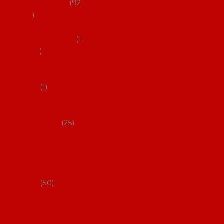
flamenco
92
Obaly na
mantóny
1
Pouzdra na
kastaněty
1
Pouzdra na
malované
vějíře
25
Pouzdra na
velké vějíře
na
flamenco
50
Pytlíčky na
boty na
flamenco