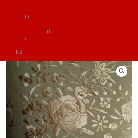
Flamenco
vystoupení
4
Kurzy
flamenca
1