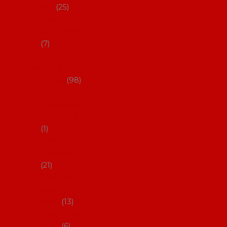
dárky
25
Placky a
připínáčky
7
Flamencový
šatník a
doplňky
98
Batas de
cola (sukně
s vlečkou)
1
Flamencov
é náušnice
21
Hřebínky a
sponky do
vlasů
13
Květiny do
vlasů
6