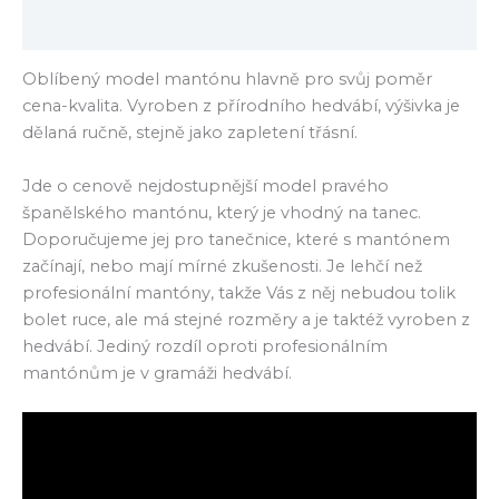
Hodnocení (0)
Oblíbený model mantónu hlavně pro svůj poměr
cena-kvalita. Vyroben z přírodního hedvábí, výšivka je
dělaná ručně, stejně jako zapletení třásní.
Jde o cenově nejdostupnější model pravého
španělského mantónu, který je vhodný na tanec.
Doporučujeme jej pro tanečnice, které s mantónem
začínají, nebo mají mírné zkušenosti. Je lehčí než
profesionální mantóny, takže Vás z něj nebudou tolik
bolet ruce, ale má stejné rozměry a je taktéž vyroben z
hedvábí. Jediný rozdíl oproti profesionálním
mantónům je v gramáži hedvábí.