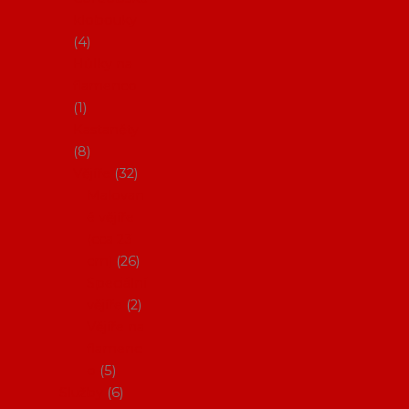
klobouky
4
Hůlky na
flamenco
1
Kastaněty
8
Vějíře
32
Malovan
é vějíře
(cca 23
cm)
26
Speciální
vějíře
2
Vějíře na
flamenc
o
5
Služby
6