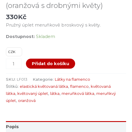
(oranžová s drobnými květy)
330
Kč
Pružný úplet meruňkově broskvový s květy.
Dostupnost:
Skladem
CZK
Přidat do košíku
SKU:
LF013
Kategorie:
Látky na flamenco
Štítků:
elastická květovaná látka
,
flamenco
,
květovaná
látka
,
květovaný úplet
,
látka
,
meruňková látka
,
meruňkvý
úplet
,
oranžová
Popis