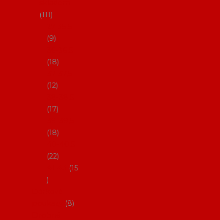
skladem
111
27-35,5
9
36-36,5
18
37-37,5
12
38-38,5
17
39-39,5
18
40-40,5
22
41-43
15
Dárkové
poukazy
8
Drobné