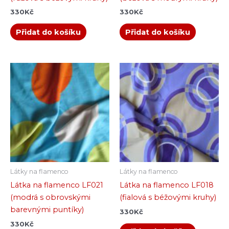
330
Kč
330
Kč
Přidat do košíku
Přidat do košíku
Látky na flamenco
Látky na flamenco
Látka na flamenco LF021
Látka na flamenco LF018
(modrá s obrovskými
(fialová s béžovými kruhy)
barevnými puntíky)
330
Kč
330
Kč