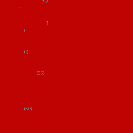
flamenco
92
Obaly na
mantóny
1
Pouzdra na
kastaněty
1
Pouzdra na
malované
vějíře
25
Pouzdra na
velké vějíře
na
flamenco
50
Pytlíčky na
boty na
flamenco