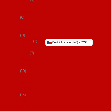
Šaty na
flamenco
6
Sukně na
flamenco
11
Třásně
2
Česká koruna (Kč) - CZK
Trička a
topy
7
Látky na
flamenco
19
Picos
(šátky s
třásněmi)
13
Obaly na
potřeby na