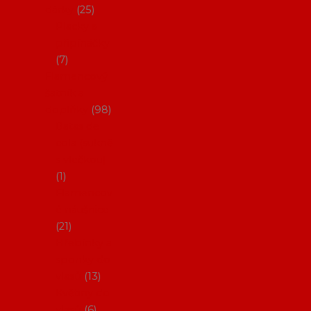
dárky
25
Placky a
připínáčky
7
Flamencový
šatník a
doplňky
98
Batas de
cola (sukně
s vlečkou)
1
Flamencov
é náušnice
21
Hřebínky a
sponky do
vlasů
13
Květiny do
vlasů
6