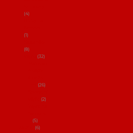
klobouky
4
Hůlky na
flamenco
1
Kastaněty
8
Vějíře
32
Malovan
é vějíře
(cca 23
cm)
26
Speciální
vějíře
2
Vějíře na
flamenc
o
5
Služby
6