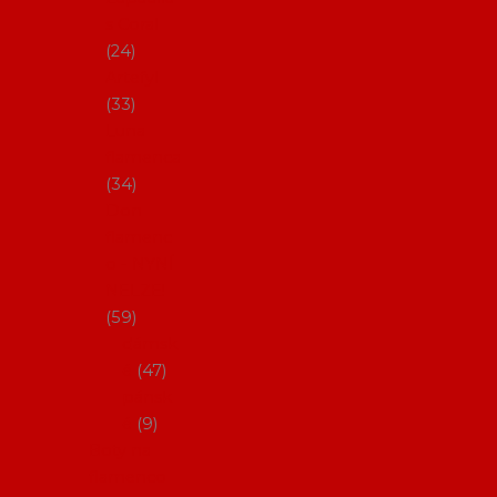
s Coral
24
Artefyl
33
Luna
flamenca
34
Don
flamenc
o - NYNÍ
NELZE!
59
dámsk
é
47
pánsk
é
9
Boty na
flamenco