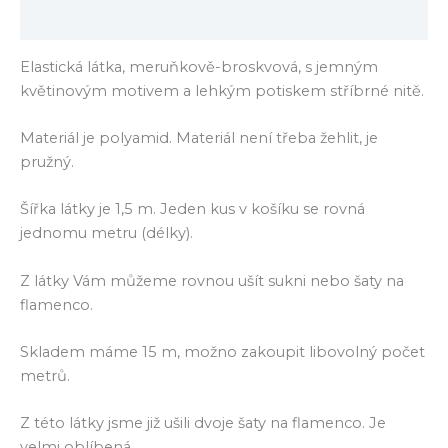
Hodnocení (0)
Elastická látka, meruňkově-broskvová, s jemným
květinovým motivem a lehkým potiskem stříbrné nitě.
Materiál je polyamid. Materiál není třeba žehlit, je
pružný.
Šířka látky je 1,5 m. Jeden kus v košíku se rovná
jednomu metru (délky).
Z látky Vám můžeme rovnou ušít sukni nebo šaty na
flamenco.
Skladem máme 15 m, možno zakoupit libovolný počet
metrů.
Z této látky jsme již ušili dvoje šaty na flamenco. Je
velmi oblíbená.