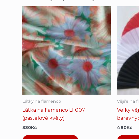
Látky na flamenco
Vějíře na 
Látka na flamenco LF007
Velký vě
(pastelové květy)
barevnýc
330
Kč
480
Kč