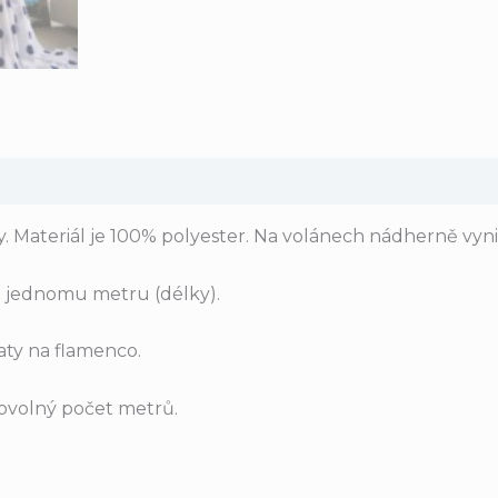
y. Materiál je 100% polyester. Na volánech nádherně vy
ná jednomu metru (délky).
ty na flamenco.
ovolný počet metrů.