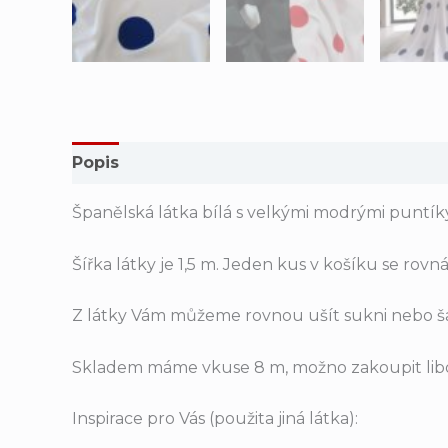
Popis
Hodnocení (0)
Španělská látka bílá s velkými modrými puntík
Šířka látky je 1,5 m. Jeden kus v košíku se rov
Z látky Vám můžeme rovnou ušít sukni nebo ša
Skladem máme vkuse 8 m, možno zakoupit lib
Inspirace pro Vás (použita jiná látka):