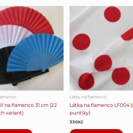
flamenco
Látky na flamenco
jíř na flamenco 31 cm (22
Látka na flamenco LF004 
h variant)
puntíky)
330
Kč