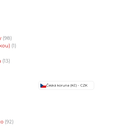
y
98
čkou)
1
ů
13
Česká koruna (Kč) - CZK
co
92