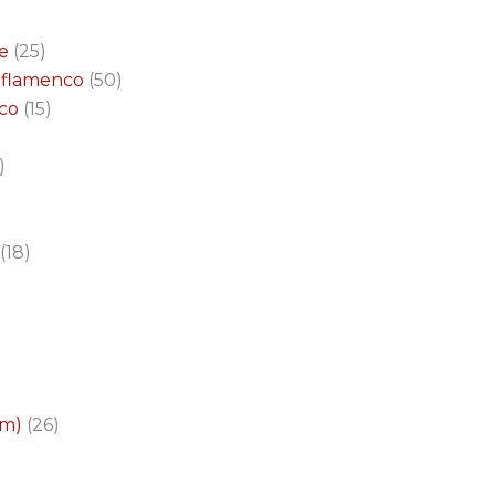
e
25
a flamenco
50
nco
15
18
cm)
26