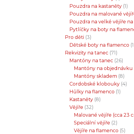
Pouzdra na kastaněty
1
Pouzdra na malované vějíř
Pouzdra na velké vějíře n
Pytlíčky na boty na flame
Pro děti
3
Dětské boty na flamenco
1
Rekvizity na tanec
71
Mantóny na tanec
26
Mantóny na objednávku
Mantóny skladem
8
Cordobské klobouky
4
Hůlky na flamenco
1
Kastaněty
8
Vějíře
32
Malované vějíře (cca 23 
Speciální vějíře
2
Vějíře na flamenco
5