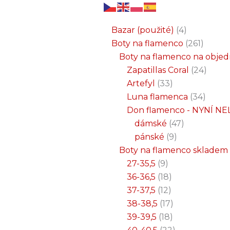
6
3
2
32
15
9
12
18
33
18
8
17
22
9
47
7
25
4
1
8
6
6
71
2
261
34
1
24
1
19
7
26
11
8
5
4
1
4
21
1
produktů
produkty
produkty
produktů
produktů
produktů
produktů
produktů
produktů
produktů
produktů
produktů
produktů
produktů
produktů
produktů
produktů
produkty
produkt
produkt
produkt
produk
produk
produk
produ
produ
produ
produ
produ
prod
prod
prod
prod
pro
pro
pro
pr
pr
p
Bazar (použité)
4
Boty na flamenco
261
Boty na flamenco na obje
Zapatillas Coral
24
Artefyl
33
Luna flamenca
34
Don flamenco - NYNÍ NE
dámské
47
pánské
9
Boty na flamenco skladem
27-35,5
9
36-36,5
18
37-37,5
12
38-38,5
17
39-39,5
18