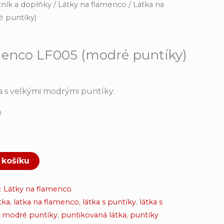
ník a doplňky
/
Látky na flamenco
/ Látka na
 puntíky)
menco LF005 (modré puntíky)
a s velkými modrými puntíky.
m
 košíku
:
Látky na flamenco
tka
,
latka na flamenco
,
látka s puntíky
,
látka s
,
modré puntíky
,
puntikovaná látka
,
puntíky