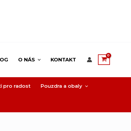
LOG
O NÁS
KONTAKT
i pro radost
Pouzdra a obaly