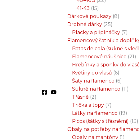
40-40,5
22
41-43
15
Dárkové poukazy
8
Drobné dárky
25
Placky a připínáčky
7
Flamencový šatník a doplňk
Batas de cola (sukně s vle
Flamencové náušnice
21
Hřebínky a sponky do vlas
Květiny do vlasů
6
Šaty na flamenco
6
Sukně na flamenco
11
Třásně
2
Trička a topy
7
Látky na flamenco
19
Picos (šátky s třásněmi)
13
Obaly na potřeby na flamen
Obaly na mantóny
1