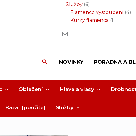
Služby
6
Flamenco vystoupení
4
Kurzy flamenca
1
Hledat
NOVINKY
PORADNA A B
c
Oblečení
Hlava a vlasy
Drobnost
Bazar (použité)
Služby