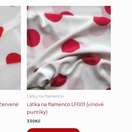
Látky na flamenco
(červené
Látka na flamenco LF001 (vínové
puntíky)
330
Kč