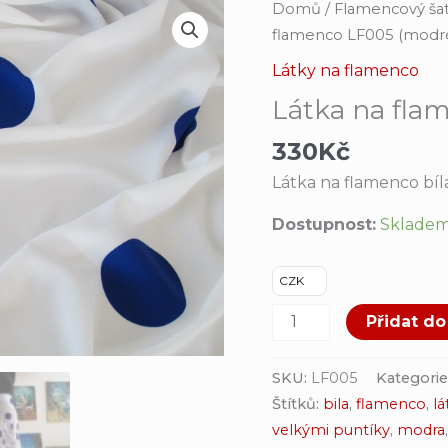
Látka
Domů
/
Flamencový šat
na
flamenco LF005 (modré
flamenco
Látky na flamenco
LF005
Látka na fla
(modré
puntíky)
330
Kč
množství
Látka na flamenco bíl
Dostupnost:
Sklade
CZK
Přidat do
SKU:
LF005
Kategorie
Štítků:
bila
,
flamenco
,
lá
velkými puntíky
,
modra