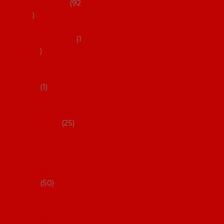
flamenco
92
Obaly na
mantóny
1
Pouzdra na
kastaněty
1
Pouzdra na
malované
vějíře
25
Pouzdra na
velké vějíře
na
flamenco
50
Pytlíčky na
boty na
flamenco