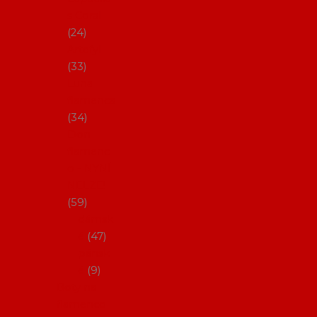
s Coral
24
Artefyl
33
Luna
flamenca
34
Don
flamenc
o - NYNÍ
NELZE!
59
dámsk
é
47
pánsk
é
9
Boty na
flamenco