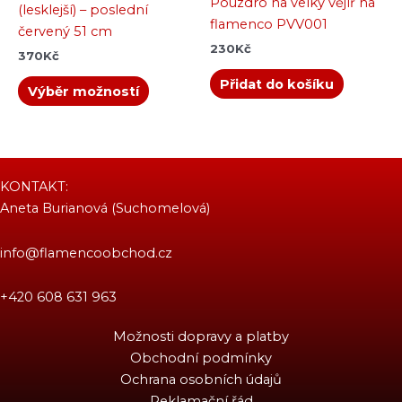
Pouzdro na velký vějíř na
(lesklejší) – poslední
flamenco PVV001
červený 51 cm
230
Kč
370
Kč
Přidat do košíku
Výběr možností
KONTAKT:
Aneta Burianová (Suchomelová)
info@flamencoobchod.cz
+420 608 631 963
Možnosti dopravy a platby
Obchodní podmínky
Ochrana osobních údajů
Reklamační řád