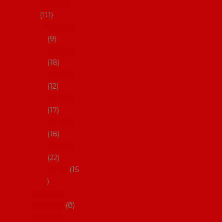
skladem
111
27-35,5
9
36-36,5
18
37-37,5
12
38-38,5
17
39-39,5
18
40-40,5
22
41-43
15
Dárkové
poukazy
8
Drobné