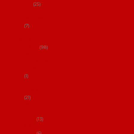
dárky
25
Placky a
připínáčky
7
Flamencový
šatník a
doplňky
98
Batas de
cola (sukně
s vlečkou)
1
Flamencov
é náušnice
21
Hřebínky a
sponky do
vlasů
13
Květiny do
vlasů
6