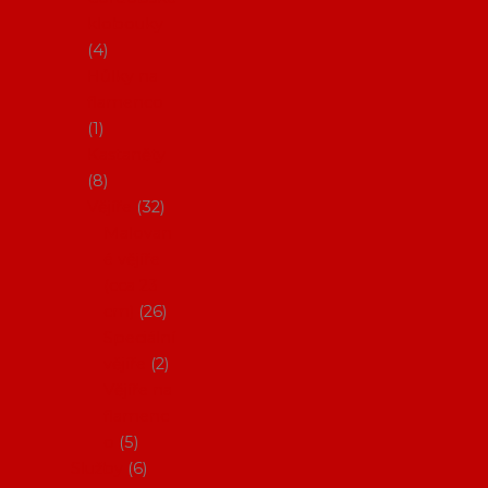
klobouky
4
Hůlky na
flamenco
1
Kastaněty
8
Vějíře
32
Malovan
é vějíře
(cca 23
cm)
26
Speciální
vějíře
2
Vějíře na
flamenc
o
5
Služby
6