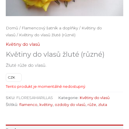
Domů
/
Flamencový šatník a doplňky
/
Květiny do
vlasů
/ Květiny do vlasů žluté (různé)
Květiny do vlasů
Květiny do vlasů žluté (různé)
Žluté růže do vlasů.
CZK
Tento produkt je momentálně nedostupný.
SKU:
FLORESAMARILLAS
Kategorie:
Květiny do vlasů
Štítků:
flamenco
,
květiny
,
ozdoby do vlasů
,
růže
,
zluta