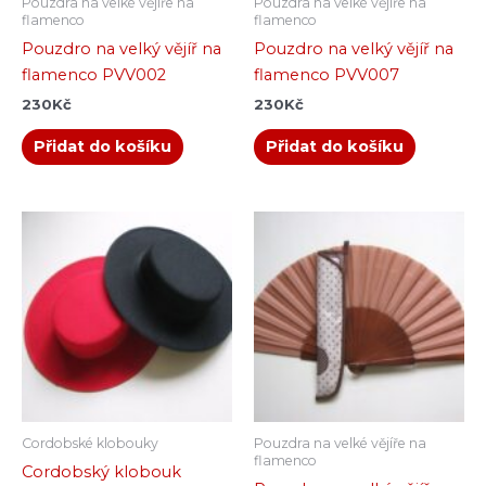
Pouzdra na velké vějíře na
Pouzdra na velké vějíře na
flamenco
flamenco
Pouzdro na velký vějíř na
Pouzdro na velký vějíř na
flamenco PVV002
flamenco PVV007
230
Kč
230
Kč
Přidat do košíku
Přidat do košíku
Tento
produkt
má
více
variant.
Možnosti
lze
vybrat
na
Cordobské klobouky
Pouzdra na velké vějíře na
stránce
flamenco
Cordobský klobouk
produktu