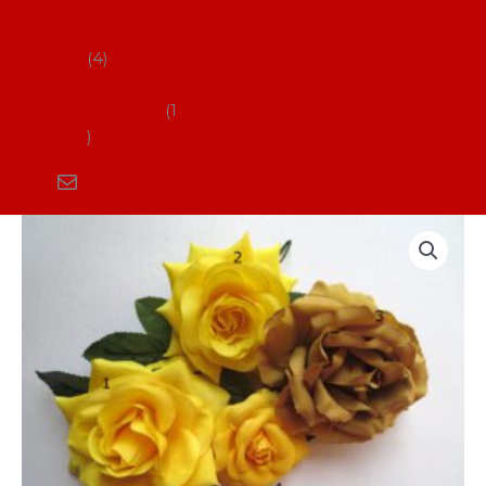
Flamenco
vystoupení
4
Kurzy
flamenca
1