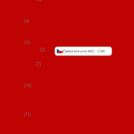
Šaty na
flamenco
6
Sukně na
flamenco
11
Třásně
2
Česká koruna (Kč) - CZK
Trička a
topy
7
Látky na
flamenco
19
Picos
(šátky s
třásněmi)
13
Obaly na
potřeby na