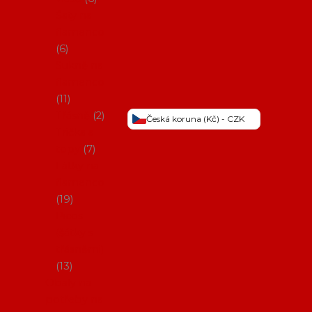
Šaty na
flamenco
6
Sukně na
flamenco
11
Třásně
2
Česká koruna (Kč) - CZK
Trička a
topy
7
Látky na
flamenco
19
Picos
(šátky s
třásněmi)
13
Obaly na
potřeby na