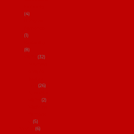
klobouky
4
Hůlky na
flamenco
1
Kastaněty
8
Vějíře
32
Malovan
é vějíře
(cca 23
cm)
26
Speciální
vějíře
2
Vějíře na
flamenc
o
5
Služby
6