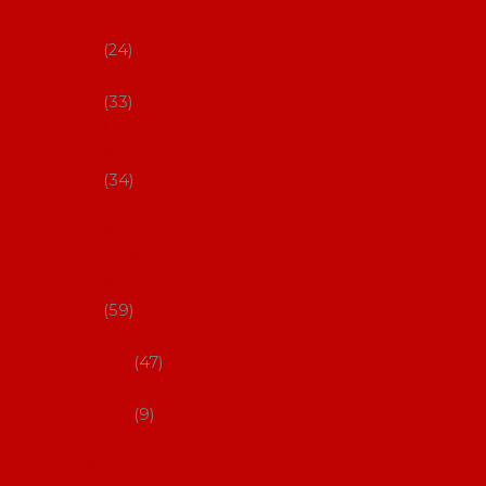
s Coral
24
Artefyl
33
Luna
flamenca
34
Don
flamenc
o - NYNÍ
NELZE!
59
dámsk
é
47
pánsk
é
9
Boty na
flamenco