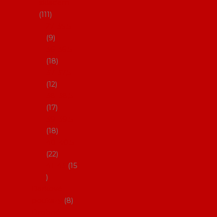
skladem
111
27-35,5
9
36-36,5
18
37-37,5
12
38-38,5
17
39-39,5
18
40-40,5
22
41-43
15
Dárkové
poukazy
8
Drobné