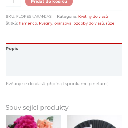
Přidat do košíku
SKU:
FLORESNARANJAS
Kategorie:
Květiny do vlasů
Štítků:
flamenco
,
květiny
,
oranžová
,
ozdoby do vlasů
,
růže
Popis
Další informace
Hodnocení (0)
Květiny se do vlasů připínají sponkami (pinetami).
Související produkty
Rozpětí
Tento
cen:
produkt
110Kč