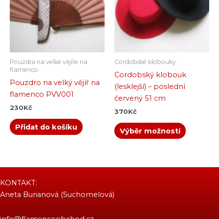
variant.
Možnosti
lze
vybrat
na
Pouzdra na velké vějíře na
Cordobské klobouky
stránce
flamenco
Cordobský klobouk
produkt
Pouzdro na velký vějíř na
(lesklejší) – poslední
flamenco PVV001
červený 51 cm
230
Kč
370
Kč
Přidat do košíku
Výběr možností
KONTAKT:
Aneta Burianová (Suchomelová)
info@flamencoobchod.cz