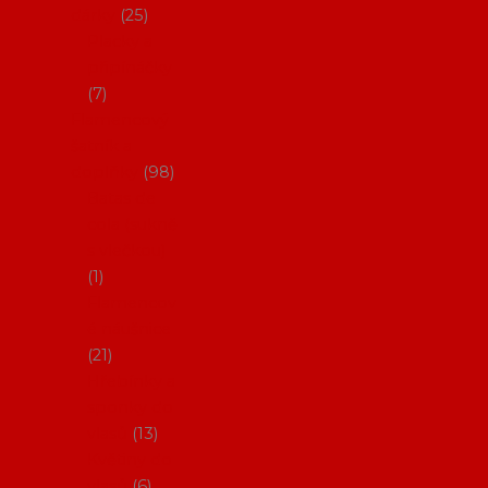
dárky
25
Placky a
připínáčky
7
Flamencový
šatník a
doplňky
98
Batas de
cola (sukně
s vlečkou)
1
Flamencov
é náušnice
21
Hřebínky a
sponky do
vlasů
13
Květiny do
vlasů
6