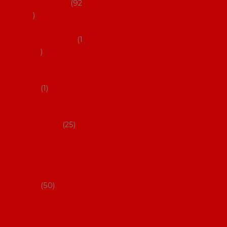
flamenco
92
Obaly na
mantóny
1
Pouzdra na
kastaněty
1
Pouzdra na
malované
vějíře
25
Pouzdra na
velké vějíře
na
flamenco
50
Pytlíčky na
boty na
flamenco