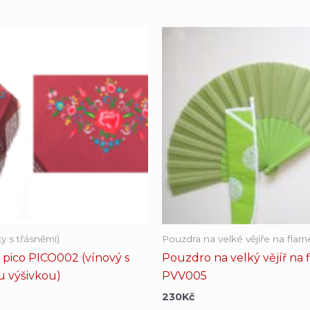
ky s třásněmi)
Pouzdra na velké vějíře na fla
 pico PICO002 (vínový s
Pouzdro na velký vějíř na
 výšivkou)
PVV005
230
Kč