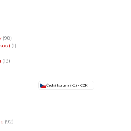
y
98
čkou)
1
ů
13
Česká koruna (Kč) - CZK
co
92