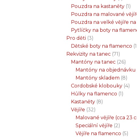
Pouzdra na kastaněty
1
Pouzdra na malované vějíř
Pouzdra na velké vějíře n
Pytlíčky na boty na flame
Pro děti
3
Dětské boty na flamenco
1
Rekvizity na tanec
71
Mantóny na tanec
26
Mantóny na objednávku
Mantóny skladem
8
Cordobské klobouky
4
Hůlky na flamenco
1
Kastaněty
8
Vějíře
32
Malované vějíře (cca 23 
Speciální vějíře
2
Vějíře na flamenco
5