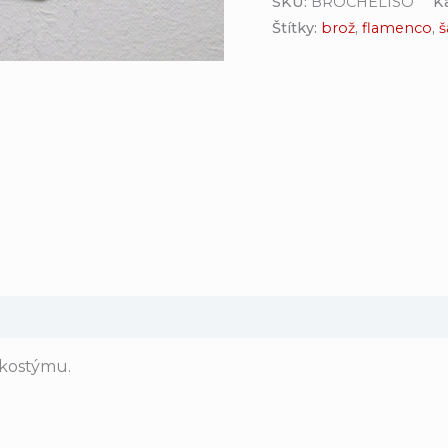
SKU:
BROCHELISO
K
Štítky:
brož
,
flamenco
,
š
 kostýmu.