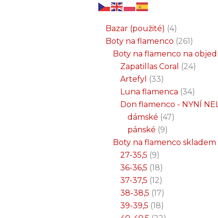
6
3
2
32
15
9
12
18
33
18
8
17
22
9
47
7
25
4
1
8
6
6
71
2
261
34
1
24
1
19
7
26
11
8
5
4
1
4
21
1
produktů
produkty
produkty
produktů
produktů
produktů
produktů
produktů
produktů
produktů
produktů
produktů
produktů
produktů
produktů
produktů
produktů
produkty
produkt
produkt
produkt
produk
produk
produk
produ
produ
produ
produ
produ
prod
prod
prod
prod
pro
pro
pro
pr
pr
p
Bazar (použité)
4
Boty na flamenco
261
Boty na flamenco na obje
Zapatillas Coral
24
Artefyl
33
Luna flamenca
34
Don flamenco - NYNÍ NE
dámské
47
pánské
9
Boty na flamenco skladem
27-35,5
9
36-36,5
18
37-37,5
12
38-38,5
17
39-39,5
18