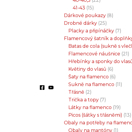
40-40,5
22
41-43
15
Dárkové poukazy
8
Drobné dárky
25
Placky a připínáčky
7
Flamencový šatník a doplňk
Batas de cola (sukně s vle
Flamencové náušnice
21
Hřebínky a sponky do vlas
Květiny do vlasů
6
Šaty na flamenco
6
Sukně na flamenco
11
Třásně
2
Trička a topy
7
Látky na flamenco
19
Picos (šátky s třásněmi)
13
Obaly na potřeby na flamen
Obaly na mantóny
1