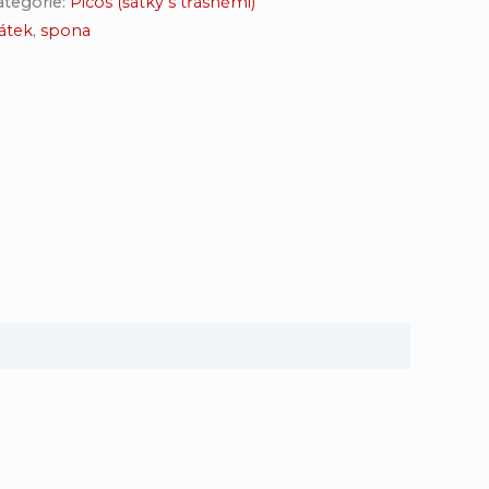
ategorie:
Picos (šátky s třásněmi)
átek
,
spona