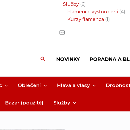
Služby
6
Flamenco vystoupení
4
Kurzy flamenca
1
Hledat
NOVINKY
PORADNA A B
c
Oblečení
Hlava a vlasy
Drobnost
Bazar (použité)
Služby