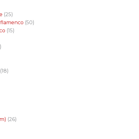
e
25
a flamenco
50
nco
15
18
cm)
26