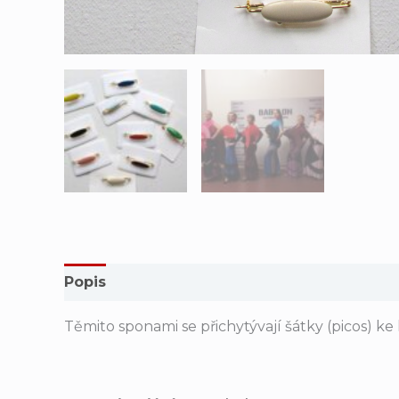
Popis
Další informace
Hodnocení (0)
Těmito sponami se přichytývají šátky (picos) ke