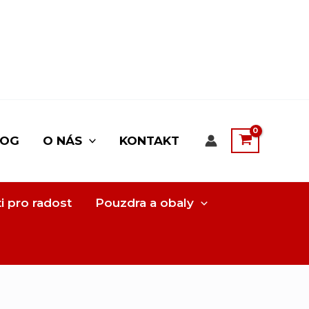
LOG
O NÁS
KONTAKT
i pro radost
Pouzdra a obaly