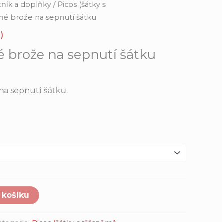
ník a doplňky
/
Picos (šátky s
é brože na sepnutí šátku
)
 brože na sepnutí šátku
a sepnutí šátku.
 košíku