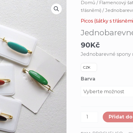
Jednobarevné
Domů
/
Flamencový šat
brože
třásněmi)
/ Jednobarevn
na
Picos (šátky s třásněmi
sepnutí
Jednobarevné
šátku
množství
90
Kč
Jednobarevné spony n
CZK
Barva
Přidat do