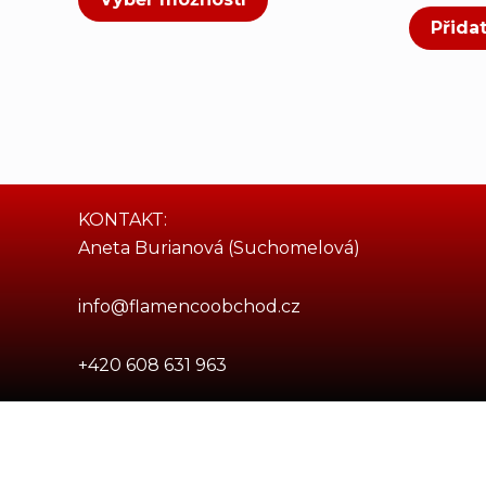
Přida
KONTAKT:
Aneta Burianová (Suchomelová)
info@flamencoobchod.cz
+420 608 631 963