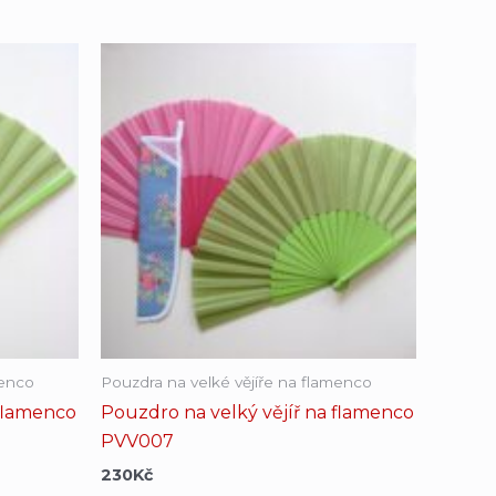
menco
Pouzdra na velké vějíře na flamenco
 flamenco
Pouzdro na velký vějíř na flamenco
PVV007
230
Kč