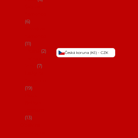
Šaty na
flamenco
6
Sukně na
flamenco
11
Třásně
2
Česká koruna (Kč) - CZK
Trička a
topy
7
Látky na
flamenco
19
Picos
(šátky s
třásněmi)
13
Obaly na
potřeby na