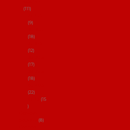
skladem
111
27-35,5
9
36-36,5
18
37-37,5
12
38-38,5
17
39-39,5
18
40-40,5
22
41-43
15
Dárkové
poukazy
8
Drobné