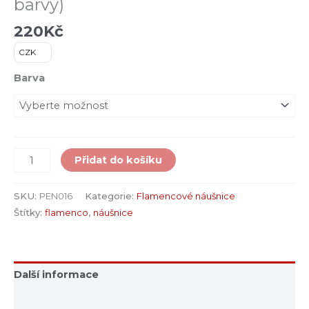
barvy)
220
Kč
CZK
Barva
Přidat do košíku
SKU:
PEN016
Kategorie:
Flamencové náušnice
Štítky:
flamenco
,
náušnice
Další informace
Hodnocení (0)