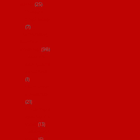
dárky
25
Placky a
připínáčky
7
Flamencový
šatník a
doplňky
98
Batas de
cola (sukně
s vlečkou)
1
Flamencov
é náušnice
21
Hřebínky a
sponky do
vlasů
13
Květiny do
vlasů
6