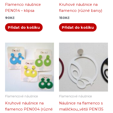
Flamenco náušnice
Kruhové náušnice na
PEN014 – klipsa
flamenco (různé barvy)
90
Kč
150
Kč
Přidat do košíku
Přidat do košíku
Tento
Tento
produkt
produkt
má
má
více
více
variant.
variant.
Možnosti
Možnosti
lze
lze
vybrat
vybrat
na
na
Flamencové náušnice
Flamencové náušnice
stránce
stránce
Kruhové náušnice na
Náušnice na flamenco s
produktu
produkt
flamenco PEN004 (různé
mašličkou_větší PEN135