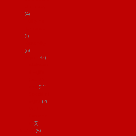
klobouky
4
Hůlky na
flamenco
1
Kastaněty
8
Vějíře
32
Malovan
é vějíře
(cca 23
cm)
26
Speciální
vějíře
2
Vějíře na
flamenc
o
5
Služby
6