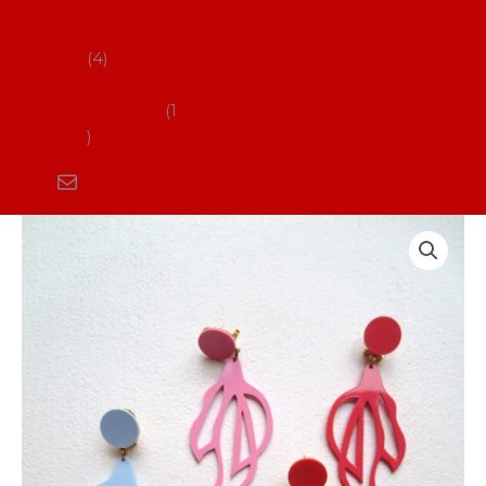
Flamenco
vystoupení
4
Kurzy
flamenca
1
Flamenco
náušnice
PEN016
(různé
barvy)
množství