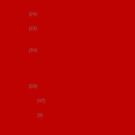
s Coral
24
Artefyl
33
Luna
flamenca
34
Don
flamenc
o - NYNÍ
NELZE!
59
dámsk
é
47
pánsk
é
9
Boty na
flamenco