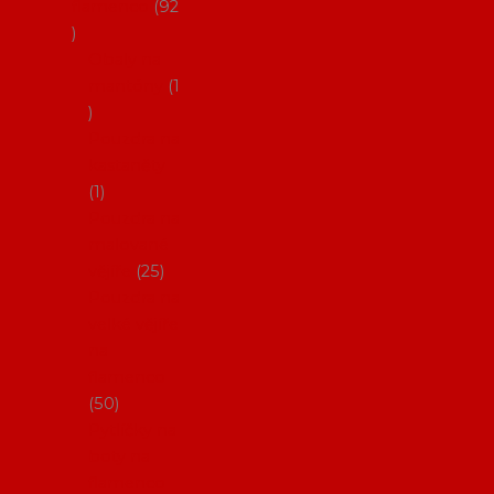
flamenco
92
Obaly na
mantóny
1
Pouzdra na
kastaněty
1
Pouzdra na
malované
vějíře
25
Pouzdra na
velké vějíře
na
flamenco
50
Pytlíčky na
boty na
flamenco