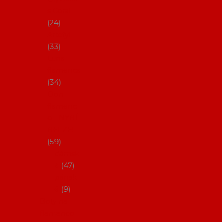
s Coral
24
Artefyl
33
Luna
flamenca
34
Don
flamenc
o - NYNÍ
NELZE!
59
dámsk
é
47
pánsk
é
9
Boty na
flamenco