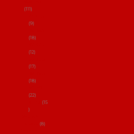
skladem
111
27-35,5
9
36-36,5
18
37-37,5
12
38-38,5
17
39-39,5
18
40-40,5
22
41-43
15
Dárkové
poukazy
8
Drobné