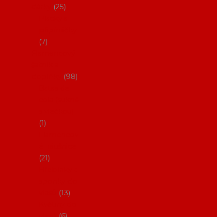
dárky
25
Placky a
připínáčky
7
Flamencový
šatník a
doplňky
98
Batas de
cola (sukně
s vlečkou)
1
Flamencov
é náušnice
21
Hřebínky a
sponky do
vlasů
13
Květiny do
vlasů
6