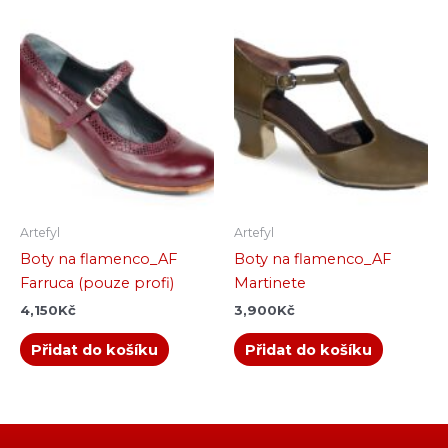
Artefyl
Artefyl
Boty na flamenco_AF
Boty na flamenco_AF
Farruca (pouze profi)
Martinete
4,150
Kč
3,900
Kč
Přidat do košíku
Přidat do košíku