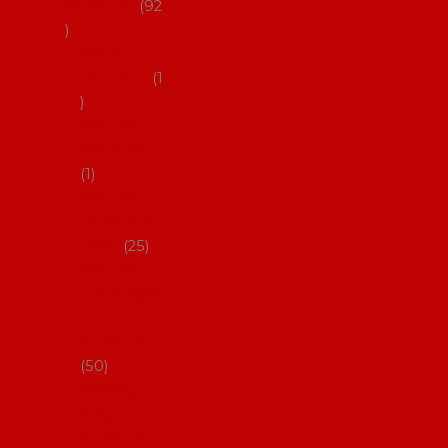
flamenco
92
Obaly na
mantóny
1
Pouzdra na
kastaněty
1
Pouzdra na
malované
vějíře
25
Pouzdra na
velké vějíře
na
flamenco
50
Pytlíčky na
boty na
flamenco