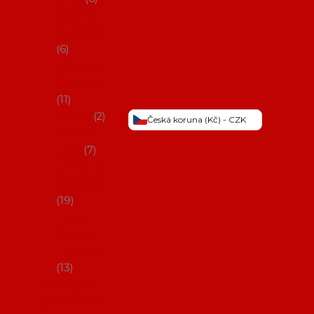
Šaty na
flamenco
6
Sukně na
flamenco
11
Třásně
2
Česká koruna (Kč) - CZK
Trička a
topy
7
Látky na
flamenco
19
Picos
(šátky s
třásněmi)
13
Obaly na
potřeby na