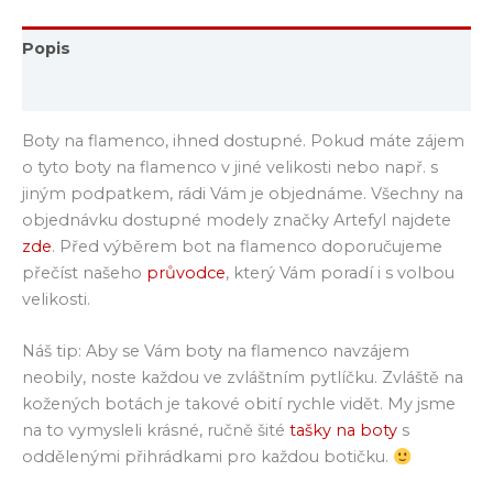
Popis
Další informace
Boty na flamenco, ihned dostupné. Pokud máte zájem
o tyto boty na flamenco v jiné velikosti nebo např. s
jiným podpatkem, rádi Vám je objednáme. Všechny na
objednávku dostupné modely značky Artefyl najdete
zde
. Před výběrem bot na flamenco doporučujeme
přečíst našeho
průvodce
, který Vám poradí i s volbou
velikosti.
Náš tip: Aby se Vám boty na flamenco navzájem
neobily, noste každou ve zvláštním pytlíčku. Zvláště na
kožených botách je takové obití rychle vidět. My jsme
na to vymysleli krásné, ručně šité
tašky na boty
s
oddělenými přihrádkami pro každou botičku.