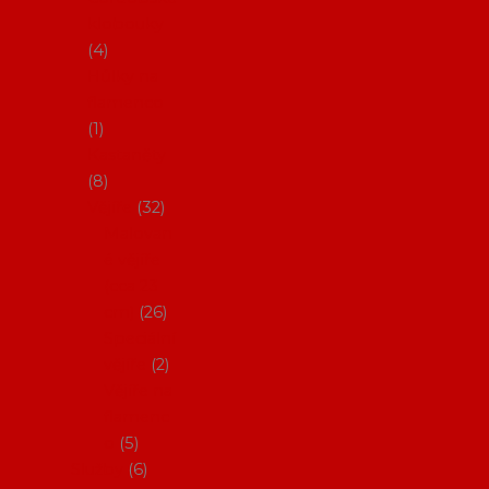
klobouky
4
Hůlky na
flamenco
1
Kastaněty
8
Vějíře
32
Malovan
é vějíře
(cca 23
cm)
26
Speciální
vějíře
2
Vějíře na
flamenc
o
5
Služby
6