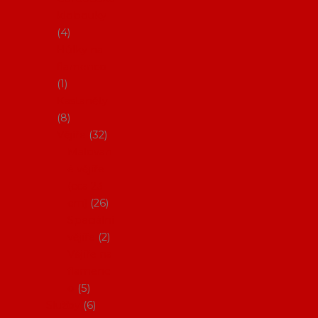
klobouky
4
Hůlky na
flamenco
1
Kastaněty
8
Vějíře
32
Malovan
é vějíře
(cca 23
cm)
26
Speciální
vějíře
2
Vějíře na
flamenc
o
5
Služby
6