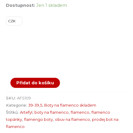
Dostupnost:
Jen 1 skladem
CZK
Přidat do košíku
SKU:
AFS109
Kategorie:
39-39,5
,
Boty na flamenco skladem
Štítků:
Artefyl
,
boty na flamenco
,
flamenco
,
flamenco
topánky
,
flamengo boty
,
obuv na flamenco
,
prodej bot na
flamenco