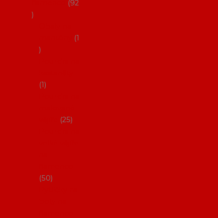
flamenco
92
Obaly na
mantóny
1
Pouzdra na
kastaněty
1
Pouzdra na
malované
vějíře
25
Pouzdra na
velké vějíře
na
flamenco
50
Pytlíčky na
boty na
flamenco