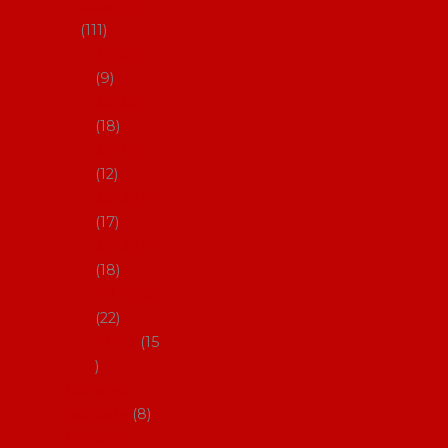
skladem
111
27-35,5
9
36-36,5
18
37-37,5
12
38-38,5
17
39-39,5
18
40-40,5
22
41-43
15
Dárkové
poukazy
8
Drobné