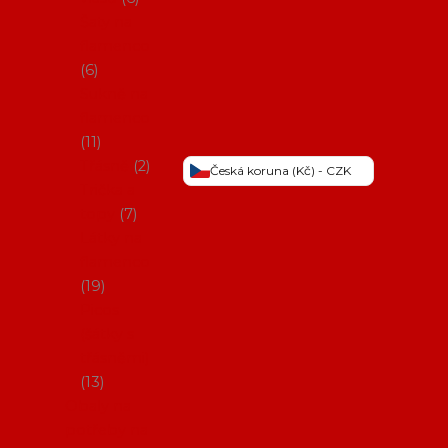
Šaty na
flamenco
6
Sukně na
flamenco
11
Třásně
2
Česká koruna (Kč) - CZK
Trička a
topy
7
Látky na
flamenco
19
Picos
(šátky s
třásněmi)
13
Obaly na
potřeby na