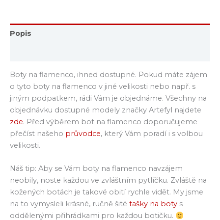
Popis
Další informace
Boty na flamenco, ihned dostupné. Pokud máte zájem
o tyto boty na flamenco v jiné velikosti nebo např. s
jiným podpatkem, rádi Vám je objednáme. Všechny na
objednávku dostupné modely značky Artefyl najdete
zde
. Před výběrem bot na flamenco doporučujeme
přečíst našeho
průvodce
, který Vám poradí i s volbou
velikosti.
Náš tip: Aby se Vám boty na flamenco navzájem
neobily, noste každou ve zvláštním pytlíčku. Zvláště na
kožených botách je takové obití rychle vidět. My jsme
na to vymysleli krásné, ručně šité
tašky na boty
s
oddělenými přihrádkami pro každou botičku.