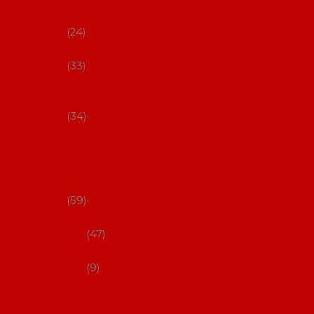
s Coral
24
Artefyl
33
Luna
flamenca
34
Don
flamenc
o - NYNÍ
NELZE!
59
dámsk
é
47
pánsk
é
9
Boty na
flamenco