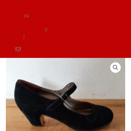
Flamenco
vystoupení
4
Kurzy
flamenca
1
Boty
na
flamenco
vel.
39,5
(AF_Soleá)
množství