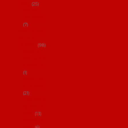
dárky
25
Placky a
připínáčky
7
Flamencový
šatník a
doplňky
98
Batas de
cola (sukně
s vlečkou)
1
Flamencov
é náušnice
21
Hřebínky a
sponky do
vlasů
13
Květiny do
vlasů
6