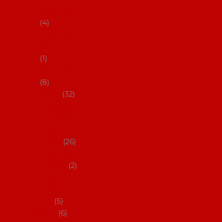
klobouky
4
Hůlky na
flamenco
1
Kastaněty
8
Vějíře
32
Malovan
é vějíře
(cca 23
cm)
26
Speciální
vějíře
2
Vějíře na
flamenc
o
5
Služby
6