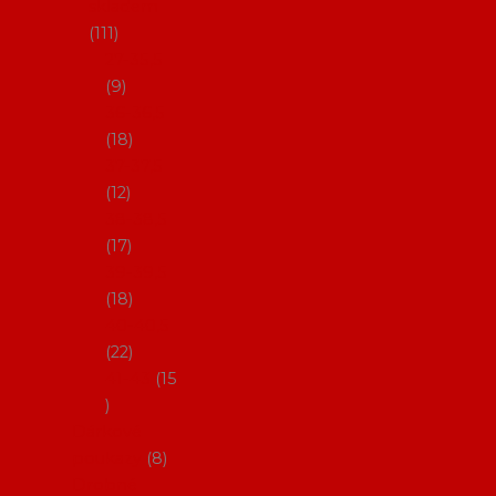
skladem
111
27-35,5
9
36-36,5
18
37-37,5
12
38-38,5
17
39-39,5
18
40-40,5
22
41-43
15
Dárkové
poukazy
8
Drobné