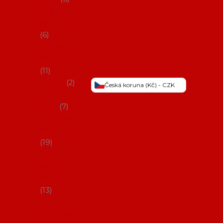
Šaty na
flamenco
6
Sukně na
flamenco
11
Třásně
2
Česká koruna (Kč) - CZK
Trička a
topy
7
Látky na
flamenco
19
Picos
(šátky s
třásněmi)
13
Obaly na
potřeby na