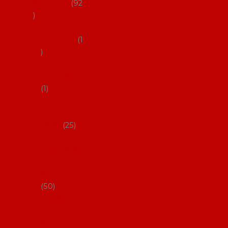
flamenco
92
Obaly na
mantóny
1
Pouzdra na
kastaněty
1
Pouzdra na
malované
vějíře
25
Pouzdra na
velké vějíře
na
flamenco
50
Pytlíčky na
boty na
flamenco