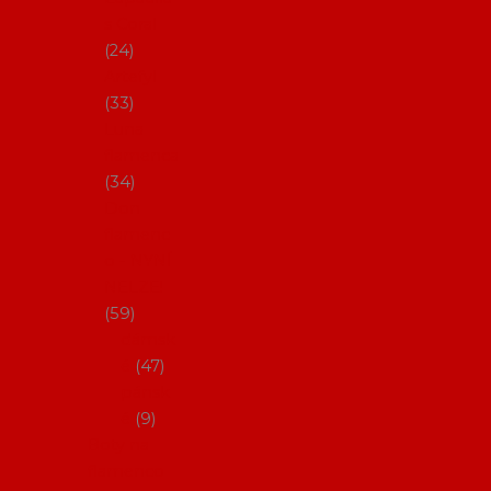
s Coral
24
Artefyl
33
Luna
flamenca
34
Don
flamenc
o - NYNÍ
NELZE!
59
dámsk
é
47
pánsk
é
9
Boty na
flamenco