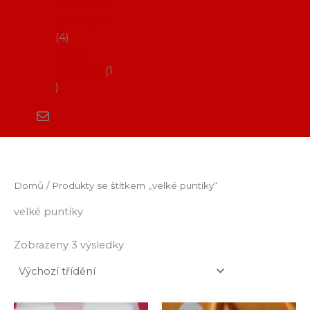
Flamenco
vystoupení
4
Kurzy
flamenca
1
Domů
/ Produkty se štítkem „velké puntíky“
velké puntíky
Zobrazeny 3 výsledky