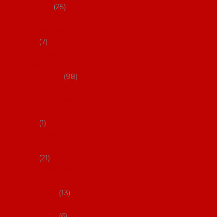
dárky
25
Placky a
připínáčky
7
Flamencový
šatník a
doplňky
98
Batas de
cola (sukně
s vlečkou)
1
Flamencov
é náušnice
21
Hřebínky a
sponky do
vlasů
13
Květiny do
vlasů
6