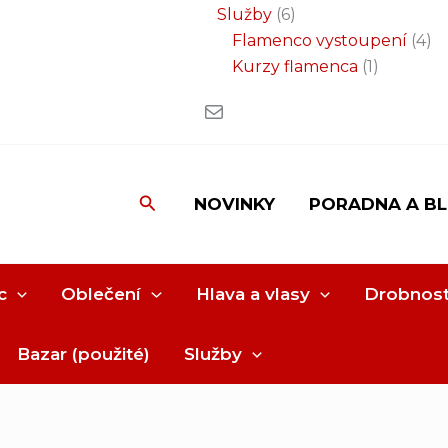
Služby
6
Flamenco vystoupení
4
Kurzy flamenca
1
Hledat
NOVINKY
PORADNA A B
c
Oblečení
Hlava a vlasy
Drobnost
Bazar (použité)
Služby