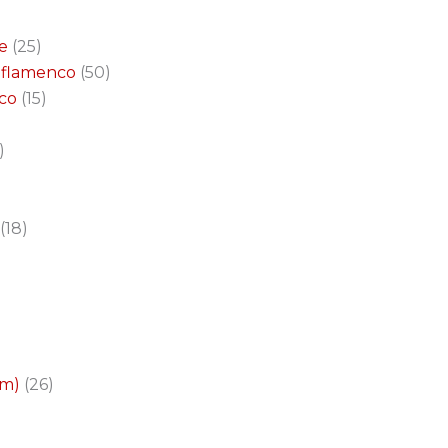
e
25
a flamenco
50
nco
15
18
cm)
26