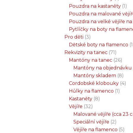
Pouzdra na kastaněty
1
Pouzdra na malované vějíř
Pouzdra na velké vějíře n
Pytlíčky na boty na flame
Pro děti
3
Dětské boty na flamenco
1
Rekvizity na tanec
71
Mantóny na tanec
26
Mantóny na objednávku
Mantóny skladem
8
Cordobské klobouky
4
Hůlky na flamenco
1
Kastaněty
8
Vějíře
32
Malované vějíře (cca 23 
Speciální vějíře
2
Vějíře na flamenco
5