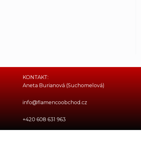
KONTAKT:
Aneta Burianová (Suchomelová)
info@flamencoobchod.cz
+420 608 631 963