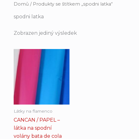
Domů
/ Produkty se štítkem „spodni latka“
spodni latka
Zobrazen jediný výsledek
Tento
produkt
má
více
variant.
Možnosti
lze
vybrat
Látky na flamenco
na
CANCAN / PAPEL –
stránce
látka na spodní
produktu
volány bata de cola