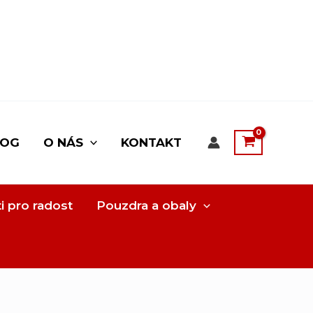
LOG
O NÁS
KONTAKT
i pro radost
Pouzdra a obaly