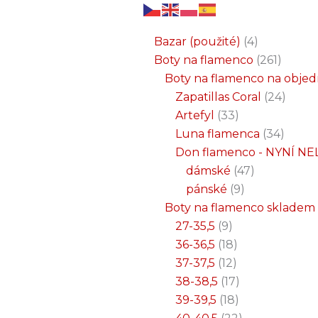
6
3
2
32
15
9
12
18
33
18
8
17
22
9
47
7
25
4
1
8
6
6
71
2
261
34
1
24
1
19
7
26
11
8
5
4
1
4
21
1
produktů
produkty
produkty
produktů
produktů
produktů
produktů
produktů
produktů
produktů
produktů
produktů
produktů
produktů
produktů
produktů
produktů
produkty
produkt
produkt
produkt
produk
produk
produk
produ
produ
produ
produ
produ
prod
prod
prod
prod
pro
pro
pro
pr
pr
p
Bazar (použité)
4
Boty na flamenco
261
Boty na flamenco na obje
Zapatillas Coral
24
Artefyl
33
Luna flamenca
34
Don flamenco - NYNÍ NE
dámské
47
pánské
9
Boty na flamenco skladem
27-35,5
9
36-36,5
18
37-37,5
12
38-38,5
17
39-39,5
18