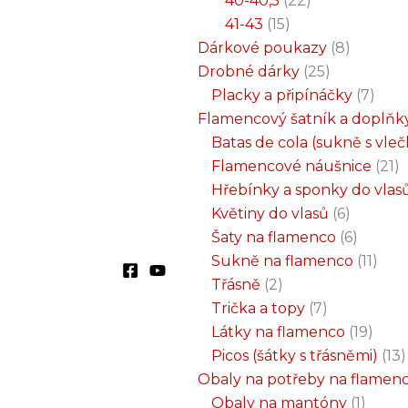
40-40,5
22
41-43
15
Dárkové poukazy
8
Drobné dárky
25
Placky a připínáčky
7
Flamencový šatník a doplňk
Batas de cola (sukně s vle
Flamencové náušnice
21
Hřebínky a sponky do vlas
Květiny do vlasů
6
Šaty na flamenco
6
Sukně na flamenco
11
Třásně
2
Trička a topy
7
Látky na flamenco
19
Picos (šátky s třásněmi)
13
Obaly na potřeby na flamen
Obaly na mantóny
1