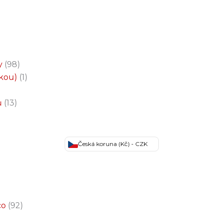
y
98
čkou)
1
ů
13
Česká koruna (Kč) - CZK
co
92