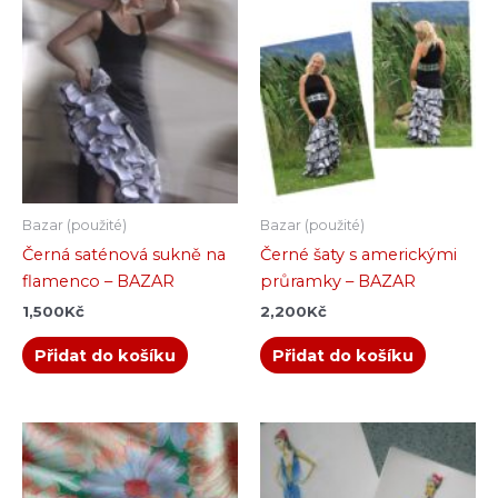
Bazar (použité)
Bazar (použité)
Černá saténová sukně na
Černé šaty s americkými
flamenco – BAZAR
průramky – BAZAR
1,500
Kč
2,200
Kč
Přidat do košíku
Přidat do košíku