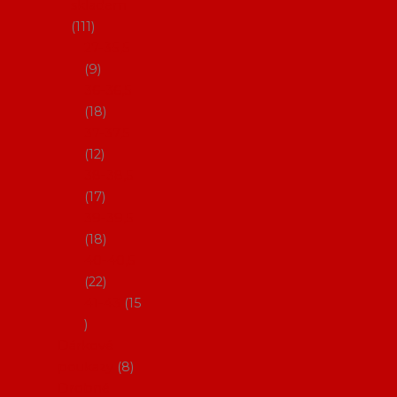
skladem
111
27-35,5
9
36-36,5
18
37-37,5
12
38-38,5
17
39-39,5
18
40-40,5
22
41-43
15
Dárkové
poukazy
8
Drobné