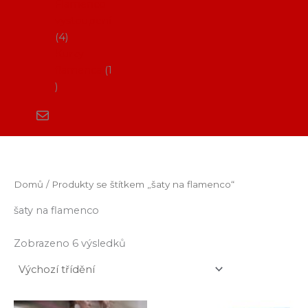
Flamenco
vystoupení
4
Kurzy
flamenca
1
Domů
/ Produkty se štítkem „šaty na flamenco“
šaty na flamenco
Zobrazeno 6 výsledků