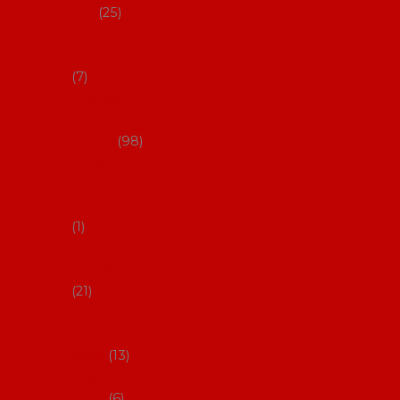
dárky
25
Placky a
připínáčky
7
Flamencový
šatník a
doplňky
98
Batas de
cola (sukně
s vlečkou)
1
Flamencov
é náušnice
21
Hřebínky a
sponky do
vlasů
13
Květiny do
vlasů
6