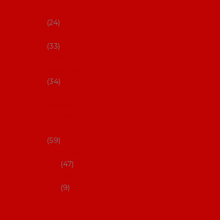
s Coral
24
Artefyl
33
Luna
flamenca
34
Don
flamenc
o - NYNÍ
NELZE!
59
dámsk
é
47
pánsk
é
9
Boty na
flamenco