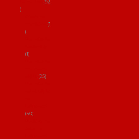
flamenco
92
Obaly na
mantóny
1
Pouzdra na
kastaněty
1
Pouzdra na
malované
vějíře
25
Pouzdra na
velké vějíře
na
flamenco
50
Pytlíčky na
boty na
flamenco