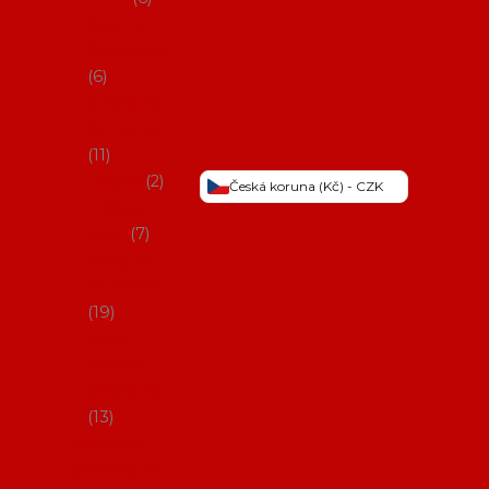
Šaty na
flamenco
6
Sukně na
flamenco
11
Třásně
2
Česká koruna (Kč) - CZK
Trička a
topy
7
Látky na
flamenco
19
Picos
(šátky s
třásněmi)
13
Obaly na
potřeby na