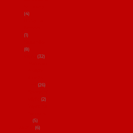
klobouky
4
Hůlky na
flamenco
1
Kastaněty
8
Vějíře
32
Malovan
é vějíře
(cca 23
cm)
26
Speciální
vějíře
2
Vějíře na
flamenc
o
5
Služby
6