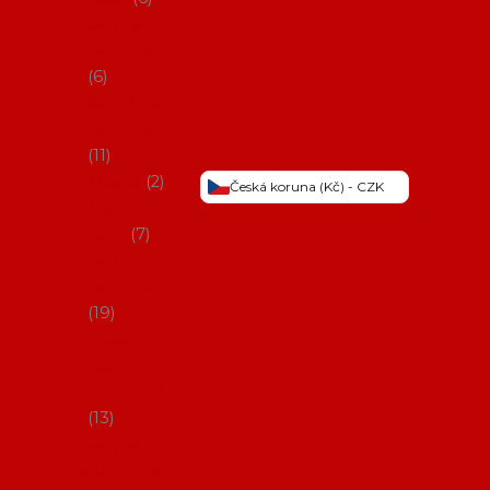
Šaty na
flamenco
6
Sukně na
flamenco
11
Třásně
2
Česká koruna (Kč) - CZK
Trička a
topy
7
Látky na
flamenco
19
Picos
(šátky s
třásněmi)
13
Obaly na
potřeby na