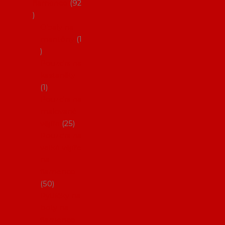
flamenco
92
Obaly na
mantóny
1
Pouzdra na
kastaněty
1
Pouzdra na
malované
vějíře
25
Pouzdra na
velké vějíře
na
flamenco
50
Pytlíčky na
boty na
flamenco