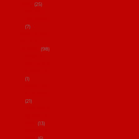
dárky
25
Placky a
připínáčky
7
Flamencový
šatník a
doplňky
98
Batas de
cola (sukně
s vlečkou)
1
Flamencov
é náušnice
21
Hřebínky a
sponky do
vlasů
13
Květiny do
vlasů
6