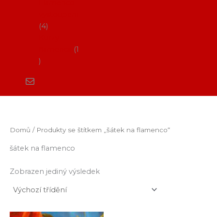
Flamenco
vystoupení
4
Kurzy
flamenca
1
Domů
/ Produkty se štítkem „šátek na flamenco“
šátek na flamenco
Zobrazen jediný výsledek