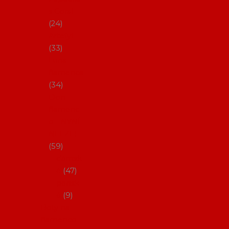
s Coral
24
Artefyl
33
Luna
flamenca
34
Don
flamenc
o - NYNÍ
NELZE!
59
dámsk
é
47
pánsk
é
9
Boty na
flamenco