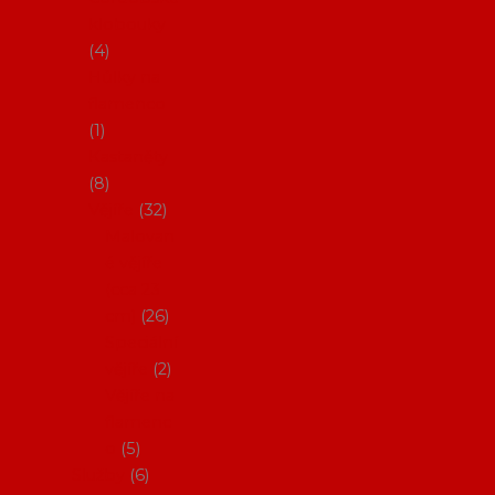
klobouky
4
Hůlky na
flamenco
1
Kastaněty
8
Vějíře
32
Malovan
é vějíře
(cca 23
cm)
26
Speciální
vějíře
2
Vějíře na
flamenc
o
5
Služby
6