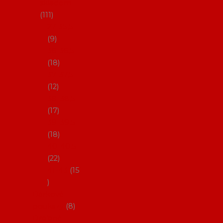
skladem
111
27-35,5
9
36-36,5
18
37-37,5
12
38-38,5
17
39-39,5
18
40-40,5
22
41-43
15
Dárkové
poukazy
8
Drobné