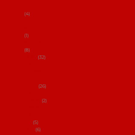
klobouky
4
Hůlky na
flamenco
1
Kastaněty
8
Vějíře
32
Malovan
é vějíře
(cca 23
cm)
26
Speciální
vějíře
2
Vějíře na
flamenc
o
5
Služby
6