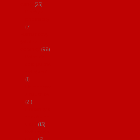
dárky
25
Placky a
připínáčky
7
Flamencový
šatník a
doplňky
98
Batas de
cola (sukně
s vlečkou)
1
Flamencov
é náušnice
21
Hřebínky a
sponky do
vlasů
13
Květiny do
vlasů
6