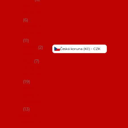
Šaty na
flamenco
6
Sukně na
flamenco
11
Třásně
2
Česká koruna (Kč) - CZK
Trička a
topy
7
Látky na
flamenco
19
Picos
(šátky s
třásněmi)
13
Obaly na
potřeby na