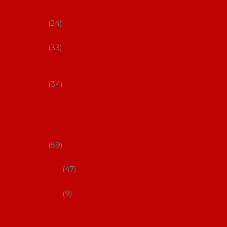
s Coral
24
Artefyl
33
Luna
flamenca
34
Don
flamenc
o - NYNÍ
NELZE!
59
dámsk
é
47
pánsk
é
9
Boty na
flamenco