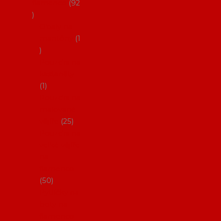
flamenco
92
Obaly na
mantóny
1
Pouzdra na
kastaněty
1
Pouzdra na
malované
vějíře
25
Pouzdra na
velké vějíře
na
flamenco
50
Pytlíčky na
boty na
flamenco