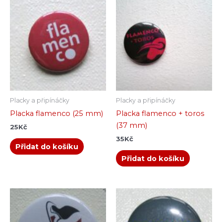
Placky a připínáčky
Placky a připínáčky
Placka flamenco (25 mm)
Placka flamenco + toros
(37 mm)
25
Kč
35
Kč
Přidat do košíku
Přidat do košíku
Rozpětí
Tento
cen:
produkt
15Kč
až
má