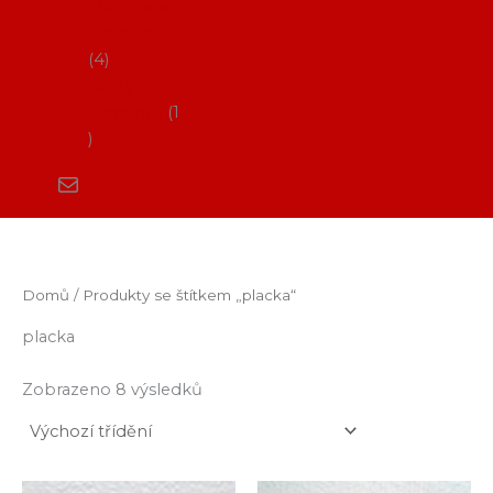
Flamenco
vystoupení
4
Kurzy
flamenca
1
Domů
/ Produkty se štítkem „placka“
placka
Zobrazeno 8 výsledků