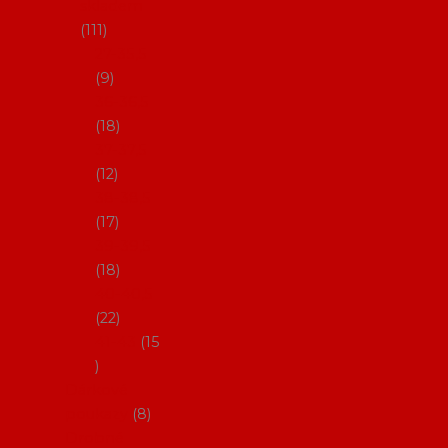
skladem
111
27-35,5
9
36-36,5
18
37-37,5
12
38-38,5
17
39-39,5
18
40-40,5
22
41-43
15
Dárkové
poukazy
8
Drobné