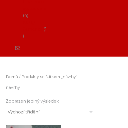
Flamenco
vystoupení
4
Kurzy
flamenca
1
Domů
/ Produkty se štítkem „návrhy“
návrhy
Zobrazen jediný výsledek