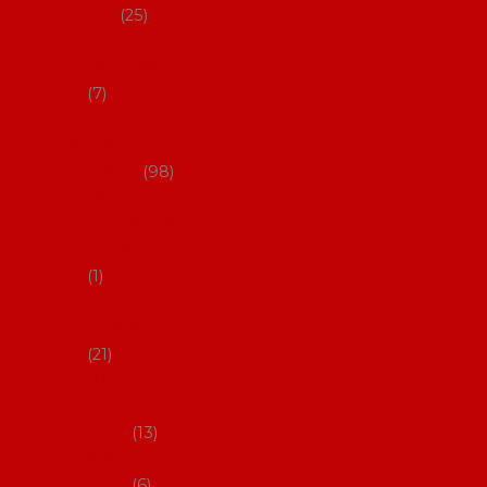
dárky
25
Placky a
připínáčky
7
Flamencový
šatník a
doplňky
98
Batas de
cola (sukně
s vlečkou)
1
Flamencov
é náušnice
21
Hřebínky a
sponky do
vlasů
13
Květiny do
vlasů
6