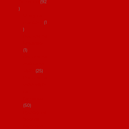
flamenco
92
Obaly na
mantóny
1
Pouzdra na
kastaněty
1
Pouzdra na
malované
vějíře
25
Pouzdra na
velké vějíře
na
flamenco
50
Pytlíčky na
boty na
flamenco