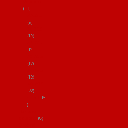
skladem
111
27-35,5
9
36-36,5
18
37-37,5
12
38-38,5
17
39-39,5
18
40-40,5
22
41-43
15
Dárkové
poukazy
8
Drobné