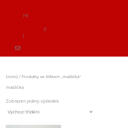
Flamenco
vystoupení
4
Kurzy
flamenca
1
Domů
/ Produkty se štítkem „mašlička“
mašlička
Zobrazen jediný výsledek