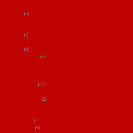
klobouky
4
Hůlky na
flamenco
1
Kastaněty
8
Vějíře
32
Malovan
é vějíře
(cca 23
cm)
26
Speciální
vějíře
2
Vějíře na
flamenc
o
5
Služby
6