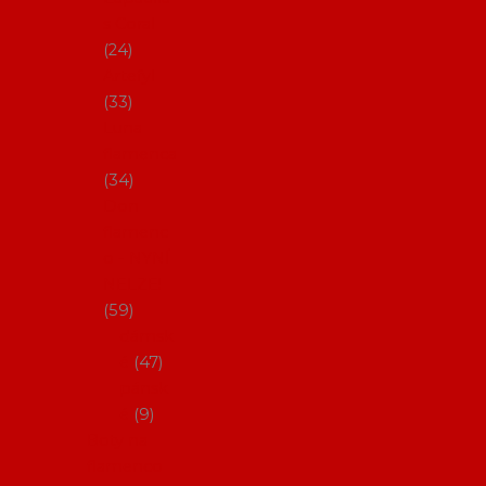
s Coral
24
Artefyl
33
Luna
flamenca
34
Don
flamenc
o - NYNÍ
NELZE!
59
dámsk
é
47
pánsk
é
9
Boty na
flamenco