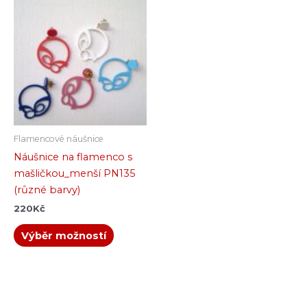
Tento
produkt
má
více
variant.
Možnosti
lze
vybrat
na
Flamencové náušnice
stránce
Náušnice na flamenco s
produktu
mašličkou_menší PN135
(různé barvy)
220
Kč
Výběr možností