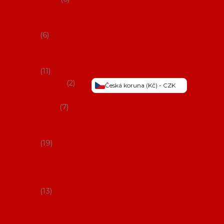
Šaty na
flamenco
6
Sukně na
flamenco
11
Třásně
2
Česká koruna (Kč) - CZK
Trička a
topy
7
Látky na
flamenco
19
Picos
(šátky s
třásněmi)
13
Obaly na
potřeby na