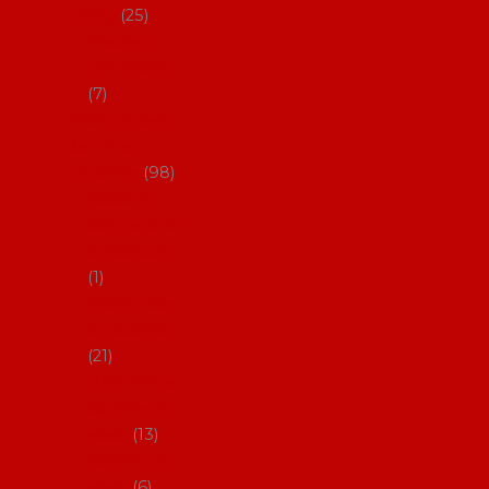
dárky
25
Placky a
připínáčky
7
Flamencový
šatník a
doplňky
98
Batas de
cola (sukně
s vlečkou)
1
Flamencov
é náušnice
21
Hřebínky a
sponky do
vlasů
13
Květiny do
vlasů
6