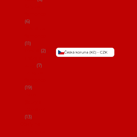
Šaty na
flamenco
6
Sukně na
flamenco
11
Třásně
2
Česká koruna (Kč) - CZK
Trička a
topy
7
Látky na
flamenco
19
Picos
(šátky s
třásněmi)
13
Obaly na
potřeby na