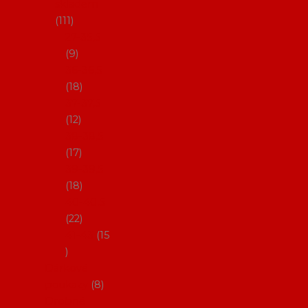
skladem
111
27-35,5
9
36-36,5
18
37-37,5
12
38-38,5
17
39-39,5
18
40-40,5
22
41-43
15
Dárkové
poukazy
8
Drobné