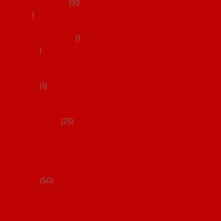
flamenco
92
Obaly na
mantóny
1
Pouzdra na
kastaněty
1
Pouzdra na
malované
vějíře
25
Pouzdra na
velké vějíře
na
flamenco
50
Pytlíčky na
boty na
flamenco