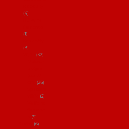
klobouky
4
Hůlky na
flamenco
1
Kastaněty
8
Vějíře
32
Malovan
é vějíře
(cca 23
cm)
26
Speciální
vějíře
2
Vějíře na
flamenc
o
5
Služby
6