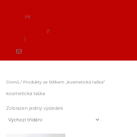
Flamenco
vystoupení
4
Kurzy
flamenca
1
Domů
/ Produkty se štítkem „kosmetická taška“
kosmetická taška
Zobrazen jediný výsledek