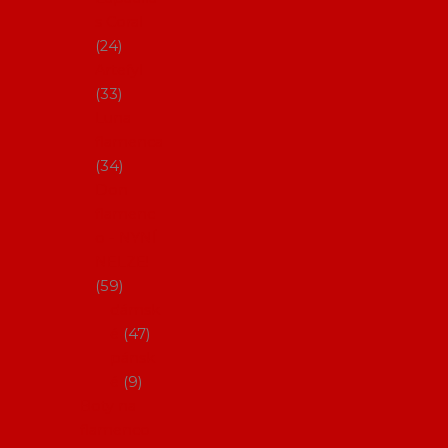
s Coral
24
Artefyl
33
Luna
flamenca
34
Don
flamenc
o - NYNÍ
NELZE!
59
dámsk
é
47
pánsk
é
9
Boty na
flamenco