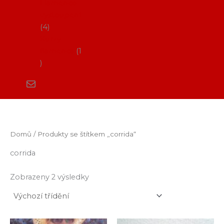
Flamenco
vystoupení
4
Kurzy
flamenca
1
Domů
/ Produkty se štítkem „corrida“
corrida
Zobrazeny 2 výsledky