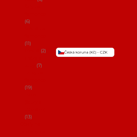
Šaty na
flamenco
6
Sukně na
flamenco
11
Třásně
2
Česká koruna (Kč) - CZK
Trička a
topy
7
Látky na
flamenco
19
Picos
(šátky s
třásněmi)
13
Obaly na
potřeby na