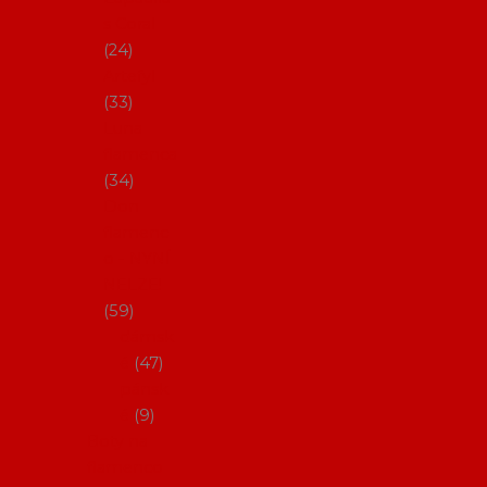
s Coral
24
Artefyl
33
Luna
flamenca
34
Don
flamenc
o - NYNÍ
NELZE!
59
dámsk
é
47
pánsk
é
9
Boty na
flamenco