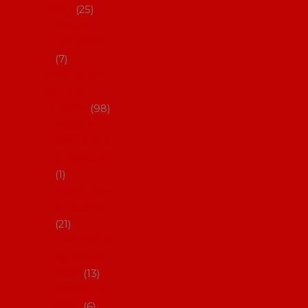
dárky
25
Placky a
připínáčky
7
Flamencový
šatník a
doplňky
98
Batas de
cola (sukně
s vlečkou)
1
Flamencov
é náušnice
21
Hřebínky a
sponky do
vlasů
13
Květiny do
vlasů
6