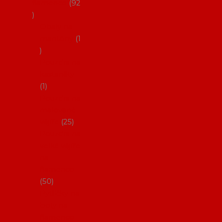
flamenco
92
Obaly na
mantóny
1
Pouzdra na
kastaněty
1
Pouzdra na
malované
vějíře
25
Pouzdra na
velké vějíře
na
flamenco
50
Pytlíčky na
boty na
flamenco