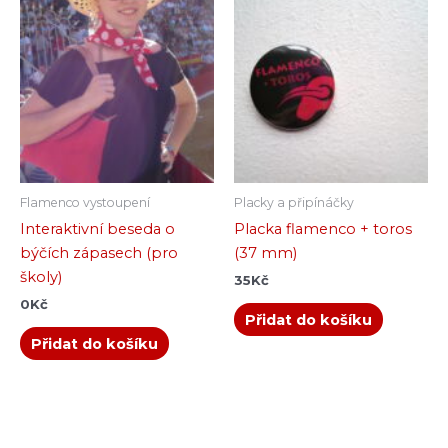
Flamenco vystoupení
Placky a připínáčky
Interaktivní beseda o
Placka flamenco + toros
býčích zápasech (pro
(37 mm)
školy)
35
Kč
0
Kč
Přidat do košíku
Přidat do košíku