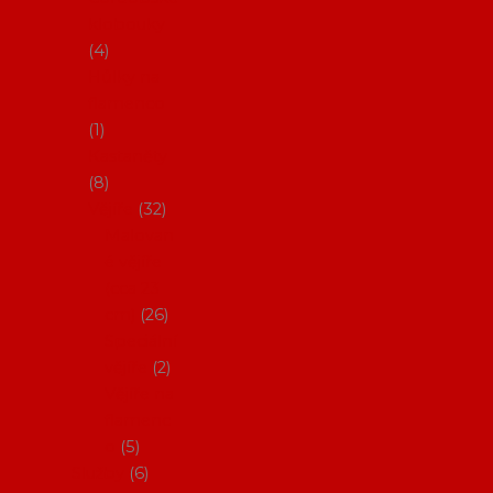
klobouky
4
Hůlky na
flamenco
1
Kastaněty
8
Vějíře
32
Malovan
é vějíře
(cca 23
cm)
26
Speciální
vějíře
2
Vějíře na
flamenc
o
5
Služby
6