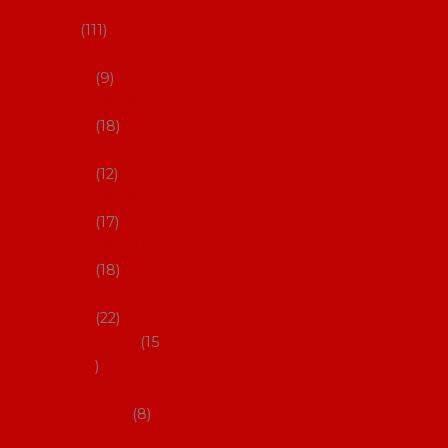
skladem
111
27-35,5
9
36-36,5
18
37-37,5
12
38-38,5
17
39-39,5
18
40-40,5
22
41-43
15
Dárkové
poukazy
8
Drobné