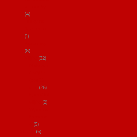
klobouky
4
Hůlky na
flamenco
1
Kastaněty
8
Vějíře
32
Malovan
é vějíře
(cca 23
cm)
26
Speciální
vějíře
2
Vějíře na
flamenc
o
5
Služby
6