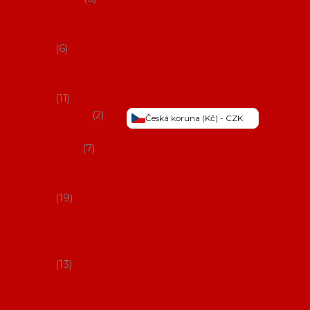
Šaty na
flamenco
6
Sukně na
flamenco
11
Třásně
2
Česká koruna (Kč) - CZK
Trička a
topy
7
Látky na
flamenco
19
Picos
(šátky s
třásněmi)
13
Obaly na
potřeby na