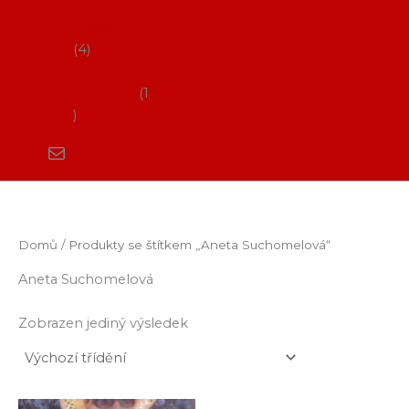
Flamenco
vystoupení
4
Kurzy
flamenca
1
Domů
/ Produkty se štítkem „Aneta Suchomelová“
Aneta Suchomelová
Zobrazen jediný výsledek