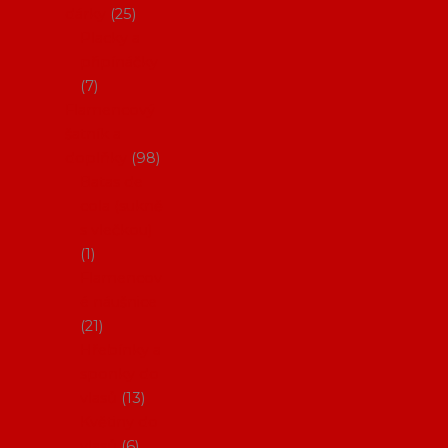
dárky
25
Placky a
připínáčky
7
Flamencový
šatník a
doplňky
98
Batas de
cola (sukně
s vlečkou)
1
Flamencov
é náušnice
21
Hřebínky a
sponky do
vlasů
13
Květiny do
vlasů
6