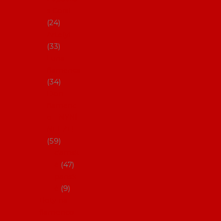
s Coral
24
Artefyl
33
Luna
flamenca
34
Don
flamenc
o - NYNÍ
NELZE!
59
dámsk
é
47
pánsk
é
9
Boty na
flamenco