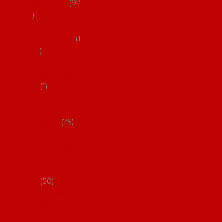
flamenco
92
Obaly na
mantóny
1
Pouzdra na
kastaněty
1
Pouzdra na
malované
vějíře
25
Pouzdra na
velké vějíře
na
flamenco
50
Pytlíčky na
boty na
flamenco