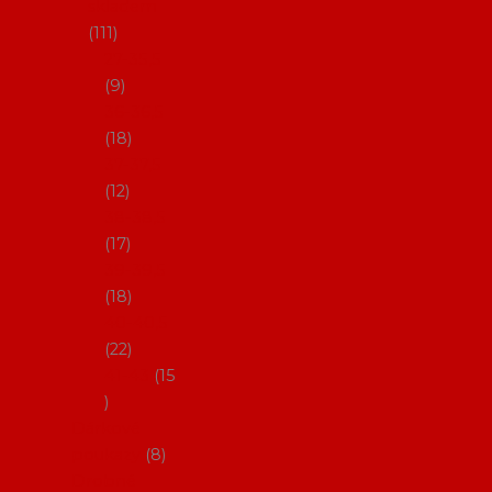
skladem
111
27-35,5
9
36-36,5
18
37-37,5
12
38-38,5
17
39-39,5
18
40-40,5
22
41-43
15
Dárkové
poukazy
8
Drobné