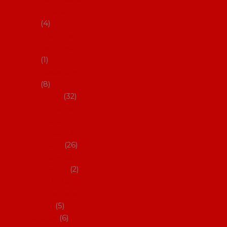
klobouky
4
Hůlky na
flamenco
1
Kastaněty
8
Vějíře
32
Malovan
é vějíře
(cca 23
cm)
26
Speciální
vějíře
2
Vějíře na
flamenc
o
5
Služby
6