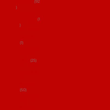
flamenco
92
Obaly na
mantóny
1
Pouzdra na
kastaněty
1
Pouzdra na
malované
vějíře
25
Pouzdra na
velké vějíře
na
flamenco
50
Pytlíčky na
boty na
flamenco