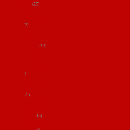
dárky
25
Placky a
připínáčky
7
Flamencový
šatník a
doplňky
98
Batas de
cola (sukně
s vlečkou)
1
Flamencov
é náušnice
21
Hřebínky a
sponky do
vlasů
13
Květiny do
vlasů
6