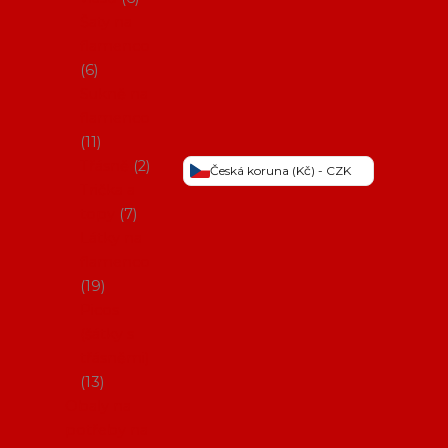
Šaty na
flamenco
6
Sukně na
flamenco
11
Třásně
2
Česká koruna (Kč) - CZK
Trička a
topy
7
Látky na
flamenco
19
Picos
(šátky s
třásněmi)
13
Obaly na
potřeby na