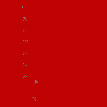
skladem
111
27-35,5
9
36-36,5
18
37-37,5
12
38-38,5
17
39-39,5
18
40-40,5
22
41-43
15
Dárkové
poukazy
8
Drobné