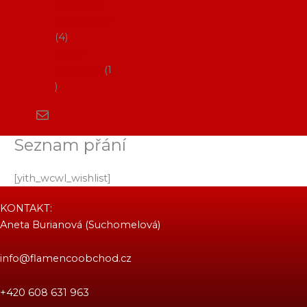
Flamenco
vystoupení
4
Kurzy
flamenca
1
Seznam přání
[yith_wcwl_wishlist]
KONTAKT:
Aneta Burianová (Suchomelová)
info@flamencoobchod.cz
+420 608 631 963