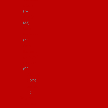
s Coral
24
Artefyl
33
Luna
flamenca
34
Don
flamenc
o - NYNÍ
NELZE!
59
dámsk
é
47
pánsk
é
9
Boty na
flamenco