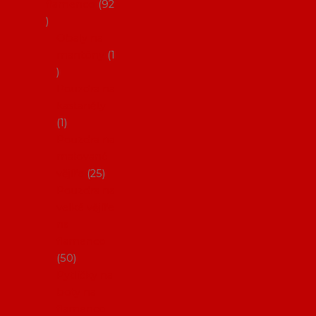
flamenco
92
Obaly na
mantóny
1
Pouzdra na
kastaněty
1
Pouzdra na
malované
vějíře
25
Pouzdra na
velké vějíře
na
flamenco
50
Pytlíčky na
boty na
flamenco