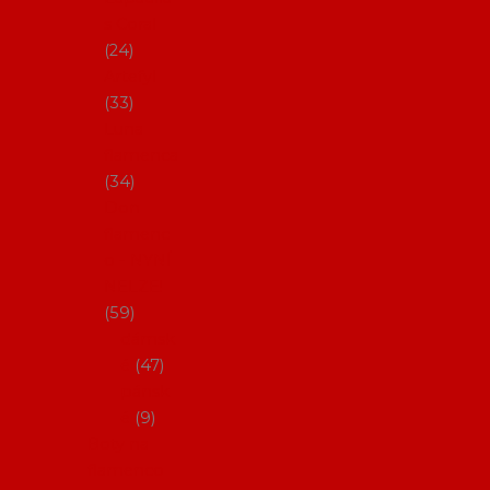
s Coral
24
Artefyl
33
Luna
flamenca
34
Don
flamenc
o - NYNÍ
NELZE!
59
dámsk
é
47
pánsk
é
9
Boty na
flamenco