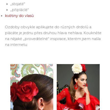
„stojaté“
„připláclé“
květiny do vlasů
Ozdoby obvykle aplikujete do různých drdolů a
plácáte je jednu přes druhou hlava nehlava. Koukněte
na nějaké „proveditelné“ inspirace, kterém jsem našla
na internetu: