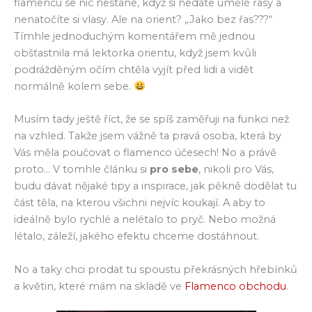
flamencu se nic nestane, když si nedáte umělé řasy a
nenatočíte si vlasy. Ale na orient? „Jako bez řas???“
Tímhle jednoduchým komentářem mě jednou
obšťastnila má lektorka orientu, když jsem kvůli
podrážděným očím chtěla vyjít před lidi a vidět
normálně kolem sebe.
Musím tady ještě říct, že se spíš zaměřuji na funkci než
na vzhled. Takže jsem vážně ta pravá osoba, která by
Vás měla poučovat o flamenco účesech! No a právě
proto… V tomhle článku si
pro sebe
, nikoli pro Vás,
budu dávat nějaké tipy a inspirace, jak pěkně dodělat tu
část těla, na kterou všichni nejvíc koukají. A aby to
ideálně bylo rychlé a nelétalo to pryč. Nebo možná
létalo, záleží, jakého efektu chceme dostáhnout.
No a taky chci prodat tu spoustu překrásných hřebínků
a květin, které mám na skladě ve
Flamenco obchodu
.