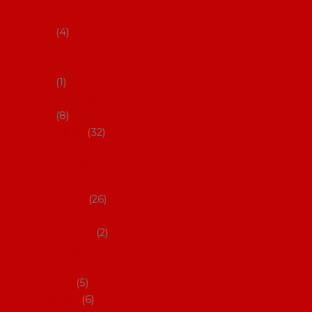
klobouky
4
Hůlky na
flamenco
1
Kastaněty
8
Vějíře
32
Malovan
é vějíře
(cca 23
cm)
26
Speciální
vějíře
2
Vějíře na
flamenc
o
5
Služby
6