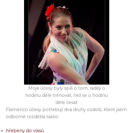
Moje účesy byly spíš o tom, raději o
hodinu déle trénovat, než se o hodinu
déle česat
Flamenco účesy potřebují dva druhy ozdob, které jsem
odborně rozdělila takto:
hřebeny do vlasů