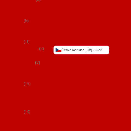
Šaty na
flamenco
6
Sukně na
flamenco
11
Třásně
2
Česká koruna (Kč) - CZK
Trička a
topy
7
Látky na
flamenco
19
Picos
(šátky s
třásněmi)
13
Obaly na
potřeby na