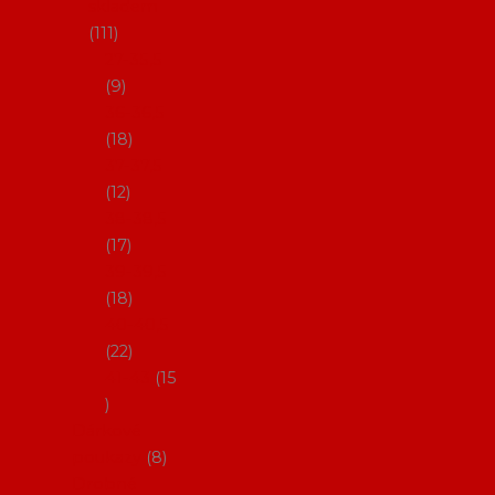
skladem
111
27-35,5
9
36-36,5
18
37-37,5
12
38-38,5
17
39-39,5
18
40-40,5
22
41-43
15
Dárkové
poukazy
8
Drobné