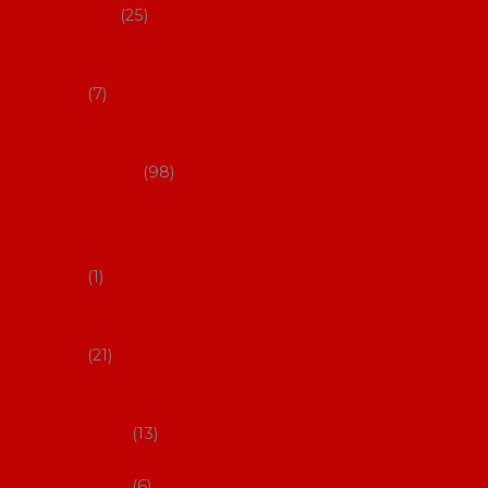
dárky
25
Placky a
připínáčky
7
Flamencový
šatník a
doplňky
98
Batas de
cola (sukně
s vlečkou)
1
Flamencov
é náušnice
21
Hřebínky a
sponky do
vlasů
13
Květiny do
vlasů
6