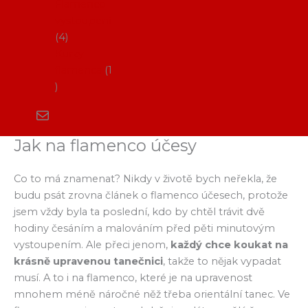
Flamenco
vystoupení
4
Kurzy
flamenca
1
Jak na flamenco účesy
Co to má znamenat? Nikdy v životě bych neřekla, že
budu psát zrovna článek o flamenco účesech, protože
jsem vždy byla ta poslední, kdo by chtěl trávit dvě
hodiny česáním a malováním před pěti minutovým
vystoupením. Ale přeci jenom,
každý chce koukat na
krásně upravenou tanečnici
, takže to nějak vypadat
musí. A to i na flamenco, které je na upravenost
mnohem méně náročné něž třeba orientální tanec. Ve