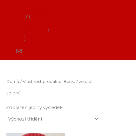
Flamenco
vystoupení
4
Kurzy
flamenca
1
Domů
/ Vlastnost produktu: Barva / zelená
zelená
Zobrazen jediný výsledek