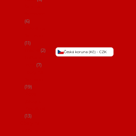
Šaty na
flamenco
6
Sukně na
flamenco
11
Třásně
2
Česká koruna (Kč) - CZK
Trička a
topy
7
Látky na
flamenco
19
Picos
(šátky s
třásněmi)
13
Obaly na
potřeby na