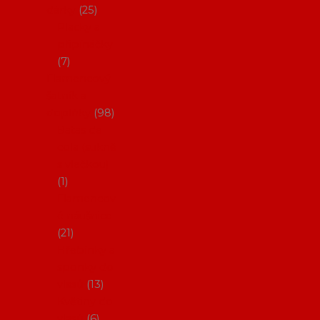
dárky
25
Placky a
připínáčky
7
Flamencový
šatník a
doplňky
98
Batas de
cola (sukně
s vlečkou)
1
Flamencov
é náušnice
21
Hřebínky a
sponky do
vlasů
13
Květiny do
vlasů
6