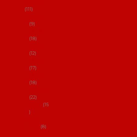
skladem
111
27-35,5
9
36-36,5
18
37-37,5
12
38-38,5
17
39-39,5
18
40-40,5
22
41-43
15
Dárkové
poukazy
8
Drobné