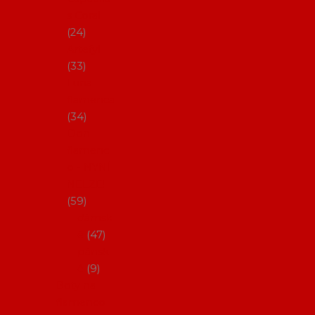
s Coral
24
Artefyl
33
Luna
flamenca
34
Don
flamenc
o - NYNÍ
NELZE!
59
dámsk
é
47
pánsk
é
9
Boty na
flamenco