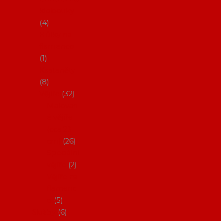
klobouky
4
Hůlky na
flamenco
1
Kastaněty
8
Vějíře
32
Malovan
é vějíře
(cca 23
cm)
26
Speciální
vějíře
2
Vějíře na
flamenc
o
5
Služby
6