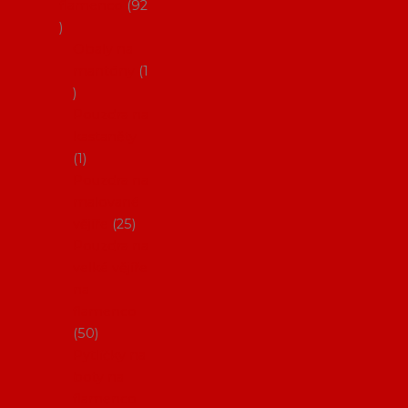
flamenco
92
Obaly na
mantóny
1
Pouzdra na
kastaněty
1
Pouzdra na
malované
vějíře
25
Pouzdra na
velké vějíře
na
flamenco
50
Pytlíčky na
boty na
flamenco