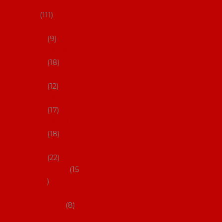
skladem
111
27-35,5
9
36-36,5
18
37-37,5
12
38-38,5
17
39-39,5
18
40-40,5
22
41-43
15
Dárkové
poukazy
8
Drobné