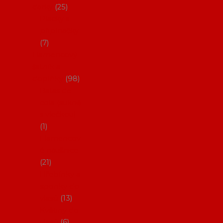
dárky
25
Placky a
připínáčky
7
Flamencový
šatník a
doplňky
98
Batas de
cola (sukně
s vlečkou)
1
Flamencov
é náušnice
21
Hřebínky a
sponky do
vlasů
13
Květiny do
vlasů
6