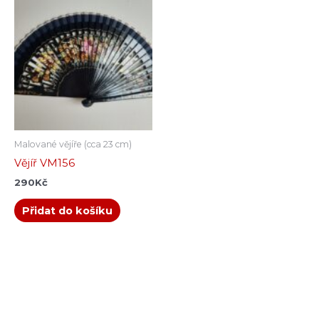
Malované vějíře (cca 23 cm)
Vějíř VM156
290
Kč
Přidat do košíku