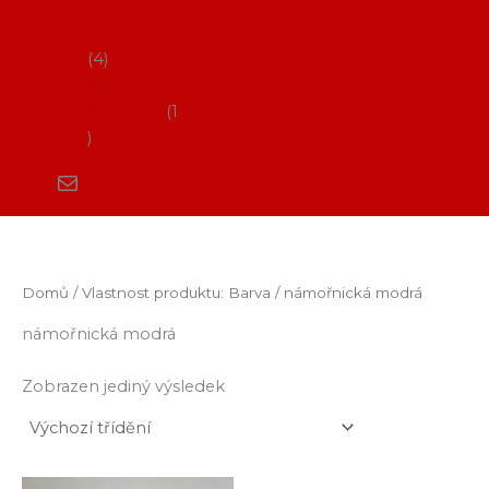
Flamenco
vystoupení
4
Kurzy
flamenca
1
Domů
/ Vlastnost produktu: Barva / námořnická modrá
námořnická modrá
Zobrazen jediný výsledek