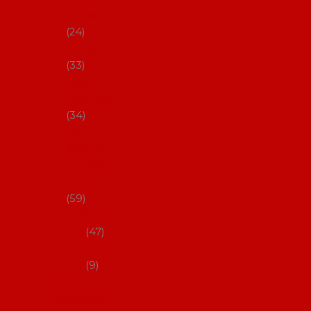
s Coral
24
Artefyl
33
Luna
flamenca
34
Don
flamenc
o - NYNÍ
NELZE!
59
dámsk
é
47
pánsk
é
9
Boty na
flamenco