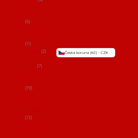
Šaty na
flamenco
6
Sukně na
flamenco
11
Třásně
2
Česká koruna (Kč) - CZK
Trička a
topy
7
Látky na
flamenco
19
Picos
(šátky s
třásněmi)
13
Obaly na
potřeby na