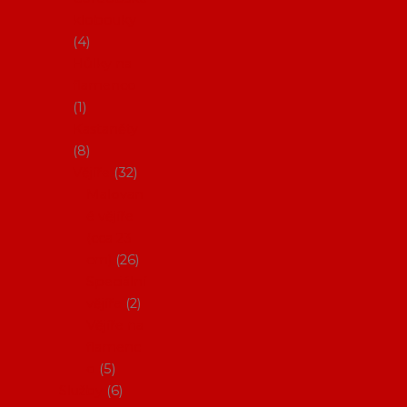
klobouky
4
Hůlky na
flamenco
1
Kastaněty
8
Vějíře
32
Malovan
é vějíře
(cca 23
cm)
26
Speciální
vějíře
2
Vějíře na
flamenc
o
5
Služby
6