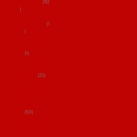
flamenco
92
Obaly na
mantóny
1
Pouzdra na
kastaněty
1
Pouzdra na
malované
vějíře
25
Pouzdra na
velké vějíře
na
flamenco
50
Pytlíčky na
boty na
flamenco