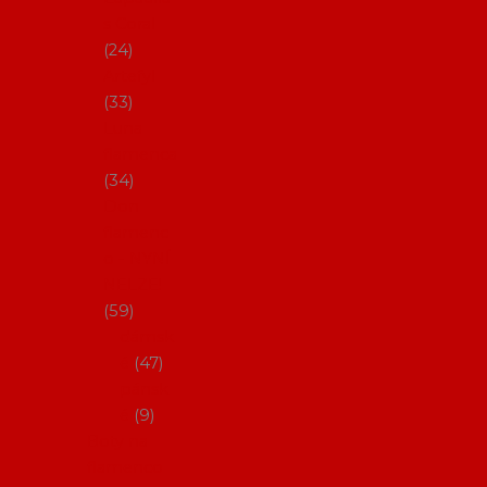
s Coral
24
Artefyl
33
Luna
flamenca
34
Don
flamenc
o - NYNÍ
NELZE!
59
dámsk
é
47
pánsk
é
9
Boty na
flamenco