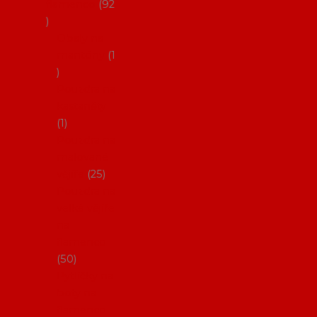
flamenco
92
Obaly na
mantóny
1
Pouzdra na
kastaněty
1
Pouzdra na
malované
vějíře
25
Pouzdra na
velké vějíře
na
flamenco
50
Pytlíčky na
boty na
flamenco