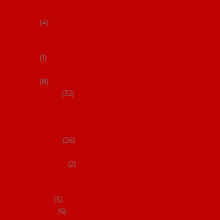
klobouky
4
Hůlky na
flamenco
1
Kastaněty
8
Vějíře
32
Malovan
é vějíře
(cca 23
cm)
26
Speciální
vějíře
2
Vějíře na
flamenc
o
5
Služby
6