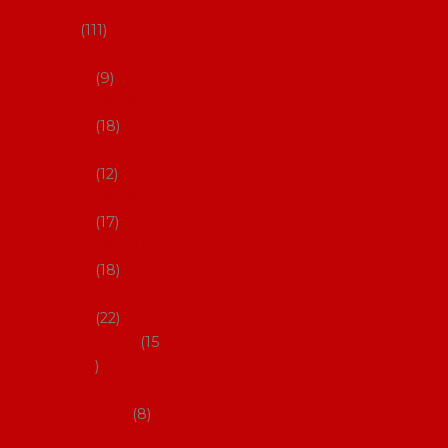
skladem
111
27-35,5
9
36-36,5
18
37-37,5
12
38-38,5
17
39-39,5
18
40-40,5
22
41-43
15
Dárkové
poukazy
8
Drobné