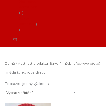
Flamenco
vystoupení
4
Kurzy
flamenca
1
Domů
/ Vlastnost produktu: Barva / hnědá (ořechové dřevo)
hnědá (ořechové dřevo)
Zobrazen jediný výsledek