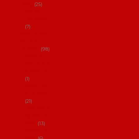
dárky
25
Placky a
připínáčky
7
Flamencový
šatník a
doplňky
98
Batas de
cola (sukně
s vlečkou)
1
Flamencov
é náušnice
21
Hřebínky a
sponky do
vlasů
13
Květiny do
vlasů
6