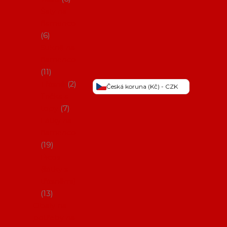
Šaty na
flamenco
6
Sukně na
flamenco
11
Třásně
2
Česká koruna (Kč) - CZK
Trička a
topy
7
Látky na
flamenco
19
Picos
(šátky s
třásněmi)
13
Obaly na
potřeby na