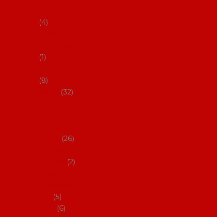
klobouky
4
Hůlky na
flamenco
1
Kastaněty
8
Vějíře
32
Malovan
é vějíře
(cca 23
cm)
26
Speciální
vějíře
2
Vějíře na
flamenc
o
5
Služby
6