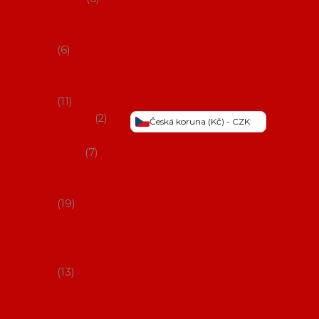
Šaty na
flamenco
6
Sukně na
flamenco
11
Třásně
2
Česká koruna (Kč) - CZK
Trička a
topy
7
Látky na
flamenco
19
Picos
(šátky s
třásněmi)
13
Obaly na
potřeby na