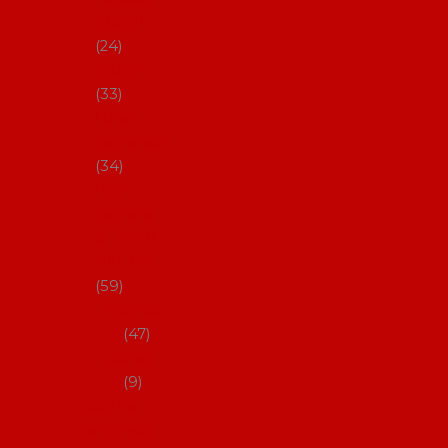
s Coral
24
Artefyl
33
Luna
flamenca
34
Don
flamenc
o - NYNÍ
NELZE!
59
dámsk
é
47
pánsk
é
9
Boty na
flamenco