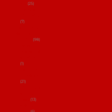
dárky
25
Placky a
připínáčky
7
Flamencový
šatník a
doplňky
98
Batas de
cola (sukně
s vlečkou)
1
Flamencov
é náušnice
21
Hřebínky a
sponky do
vlasů
13
Květiny do
vlasů
6