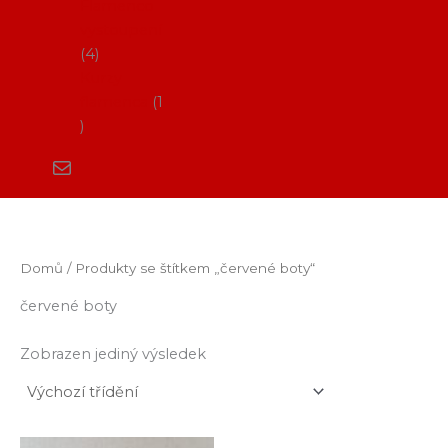
Flamenco
vystoupení
4
Kurzy
flamenca
1
Domů
/ Produkty se štítkem „červené boty“
červené boty
Zobrazen jediný výsledek