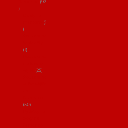
flamenco
92
Obaly na
mantóny
1
Pouzdra na
kastaněty
1
Pouzdra na
malované
vějíře
25
Pouzdra na
velké vějíře
na
flamenco
50
Pytlíčky na
boty na
flamenco