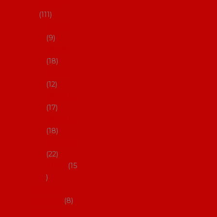
skladem
111
27-35,5
9
36-36,5
18
37-37,5
12
38-38,5
17
39-39,5
18
40-40,5
22
41-43
15
Dárkové
poukazy
8
Drobné