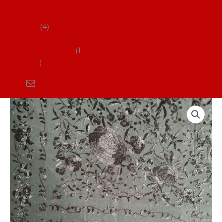
Flamenco
vystoupení
4
Kurzy
flamenca
1