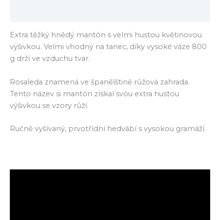
Hodnocení (0)
Extra těžký hnědý mantón s velmi hustou květinovou
výšivkou. Velmi vhodný na tanec, díky vysoké váze 800
g drží ve vzduchu tvar.
Rosaleda znamená ve španělštině růžová zahrada.
Tento název si mantón získal svou extra hustou
výšivkou se vzory růží.
Ručně vyšívaný, prvotřídní hedvábí s vysokou gramáží.