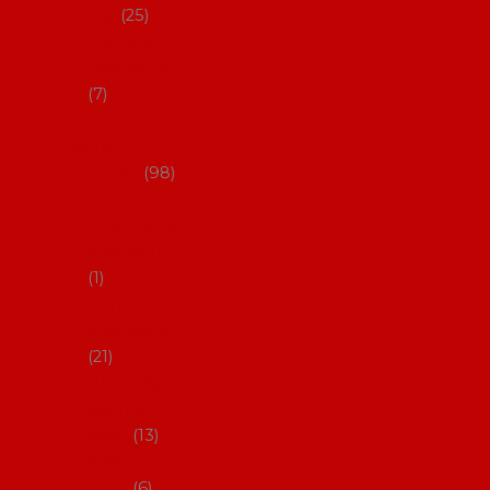
dárky
25
Placky a
připínáčky
7
Flamencový
šatník a
doplňky
98
Batas de
cola (sukně
s vlečkou)
1
Flamencov
é náušnice
21
Hřebínky a
sponky do
vlasů
13
Květiny do
vlasů
6