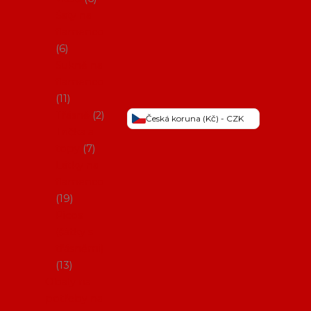
Šaty na
flamenco
6
Sukně na
flamenco
11
Třásně
2
Česká koruna (Kč) - CZK
Trička a
topy
7
Látky na
flamenco
19
Picos
(šátky s
třásněmi)
13
Obaly na
potřeby na