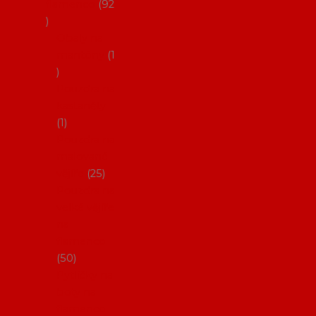
flamenco
92
Obaly na
mantóny
1
Pouzdra na
kastaněty
1
Pouzdra na
malované
vějíře
25
Pouzdra na
velké vějíře
na
flamenco
50
Pytlíčky na
boty na
flamenco