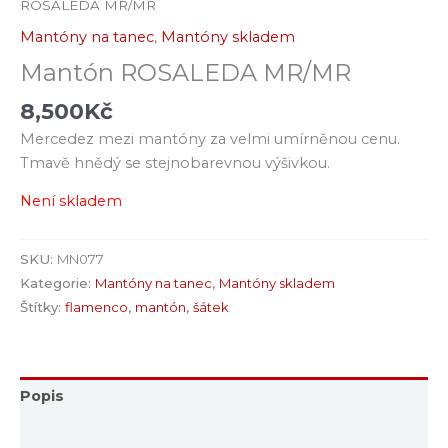
ROSALEDA MR/MR
Mantóny na tanec
,
Mantóny skladem
Mantón ROSALEDA MR/MR
8,500
Kč
Mercedez mezi mantóny za velmi umírněnou cenu.
Tmavě hnědý se stejnobarevnou výšivkou.
Není skladem
SKU:
MN077
Kategorie:
Mantóny na tanec
,
Mantóny skladem
Štítky:
flamenco
,
mantón
,
šátek
Popis
Další informace