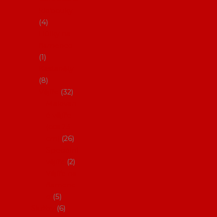
klobouky
4
Hůlky na
flamenco
1
Kastaněty
8
Vějíře
32
Malovan
é vějíře
(cca 23
cm)
26
Speciální
vějíře
2
Vějíře na
flamenc
o
5
Služby
6