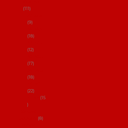
skladem
111
27-35,5
9
36-36,5
18
37-37,5
12
38-38,5
17
39-39,5
18
40-40,5
22
41-43
15
Dárkové
poukazy
8
Drobné