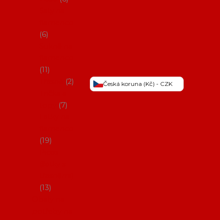
Šaty na
flamenco
6
Sukně na
flamenco
11
Třásně
2
Česká koruna (Kč) - CZK
Trička a
topy
7
Látky na
flamenco
19
Picos
(šátky s
třásněmi)
13
Obaly na
potřeby na