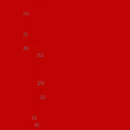
klobouky
4
Hůlky na
flamenco
1
Kastaněty
8
Vějíře
32
Malovan
é vějíře
(cca 23
cm)
26
Speciální
vějíře
2
Vějíře na
flamenc
o
5
Služby
6