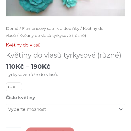
Domů
/
Flamencový šatník a doplňky
/
Květiny do
vlasů
/ Květiny do vlasů tyrkysové (různé)
Květiny do vlasů
Květiny do vlasů tyrkysové (různé)
110
Kč
–
190
Kč
Tyrkysové růže do vlasů.
CZK
Číslo květiny