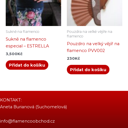
Sukně na flamenco
Pouzdra na velké vějíře na
flamenco
Sukně na flamenco
Pouzdro na velký vějíř na
especial – ESTRELLA
flamenco PVV002
3,500
Kč
230
Kč
Přidat do košíku
Přidat do košíku
KONTAKT:
Aneta Burianová (Suchomelová)
info@flamencoobchod.cz