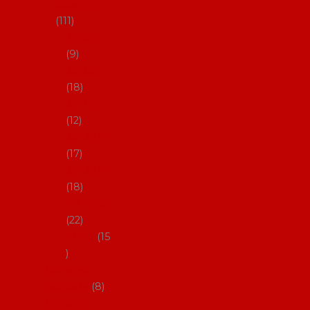
skladem
111
27-35,5
9
36-36,5
18
37-37,5
12
38-38,5
17
39-39,5
18
40-40,5
22
41-43
15
Dárkové
poukazy
8
Drobné