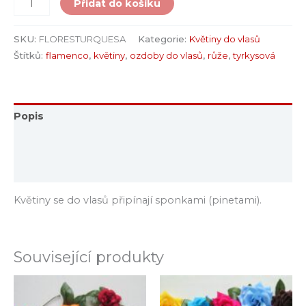
Přidat do košíku
SKU:
FLORESTURQUESA
Kategorie:
Květiny do vlasů
Štítků:
flamenco
,
květiny
,
ozdoby do vlasů
,
růže
,
tyrkysová
Popis
Další informace
Hodnocení (0)
Květiny se do vlasů připínají sponkami (pinetami).
Související produkty
Tento
Tento
produkt
produkt