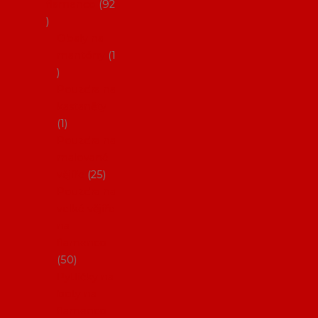
flamenco
92
Obaly na
mantóny
1
Pouzdra na
kastaněty
1
Pouzdra na
malované
vějíře
25
Pouzdra na
velké vějíře
na
flamenco
50
Pytlíčky na
boty na
flamenco