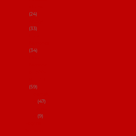
s Coral
24
Artefyl
33
Luna
flamenca
34
Don
flamenc
o - NYNÍ
NELZE!
59
dámsk
é
47
pánsk
é
9
Boty na
flamenco