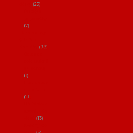
dárky
25
Placky a
připínáčky
7
Flamencový
šatník a
doplňky
98
Batas de
cola (sukně
s vlečkou)
1
Flamencov
é náušnice
21
Hřebínky a
sponky do
vlasů
13
Květiny do
vlasů
6