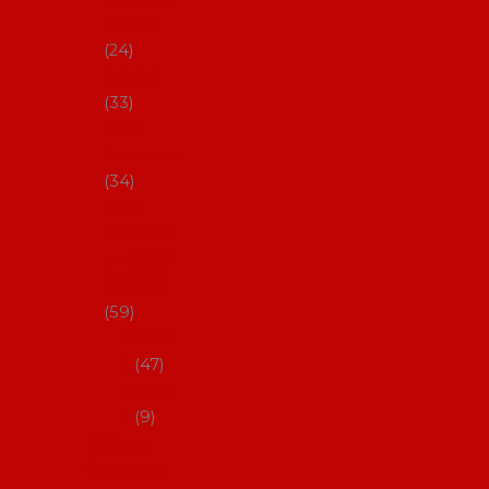
s Coral
24
Artefyl
33
Luna
flamenca
34
Don
flamenc
o - NYNÍ
NELZE!
59
dámsk
é
47
pánsk
é
9
Boty na
flamenco