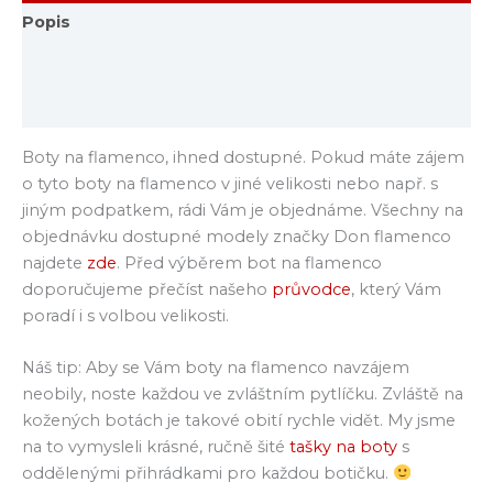
Popis
Další informace
Hodnocení (0)
Boty na flamenco, ihned dostupné. Pokud máte zájem
o tyto boty na flamenco v jiné velikosti nebo např. s
jiným podpatkem, rádi Vám je objednáme. Všechny na
objednávku dostupné modely značky Don flamenco
najdete
zde
. Před výběrem bot na flamenco
doporučujeme přečíst našeho
průvodce
, který Vám
poradí i s volbou velikosti.
Náš tip: Aby se Vám boty na flamenco navzájem
neobily, noste každou ve zvláštním pytlíčku. Zvláště na
kožených botách je takové obití rychle vidět. My jsme
na to vymysleli krásné, ručně šité
tašky na boty
s
oddělenými přihrádkami pro každou botičku.