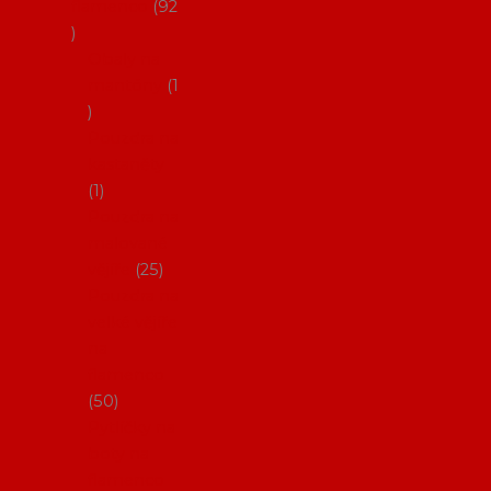
flamenco
92
Obaly na
mantóny
1
Pouzdra na
kastaněty
1
Pouzdra na
malované
vějíře
25
Pouzdra na
velké vějíře
na
flamenco
50
Pytlíčky na
boty na
flamenco