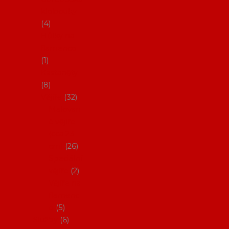
klobouky
4
Hůlky na
flamenco
1
Kastaněty
8
Vějíře
32
Malovan
é vějíře
(cca 23
cm)
26
Speciální
vějíře
2
Vějíře na
flamenc
o
5
Služby
6