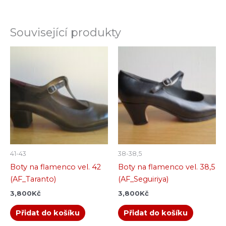
Související produkty
41-43
38-38,5
Boty na flamenco vel. 42
Boty na flamenco vel. 38,5
(AF_Taranto)
(AF_Seguiriya)
3,800
Kč
3,800
Kč
Přidat do košíku
Přidat do košíku