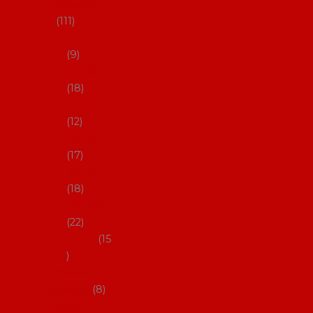
skladem
111
27-35,5
9
36-36,5
18
37-37,5
12
38-38,5
17
39-39,5
18
40-40,5
22
41-43
15
Dárkové
poukazy
8
Drobné