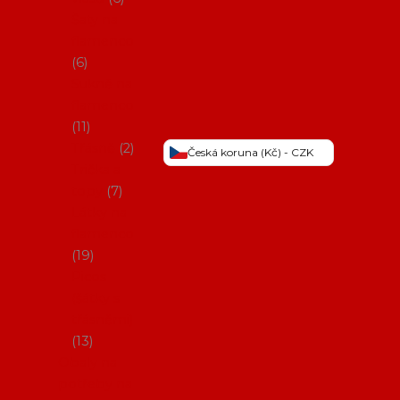
Šaty na
flamenco
6
Sukně na
flamenco
11
Třásně
2
Česká koruna (Kč) - CZK
Trička a
topy
7
Látky na
flamenco
19
Picos
(šátky s
třásněmi)
13
Obaly na
potřeby na