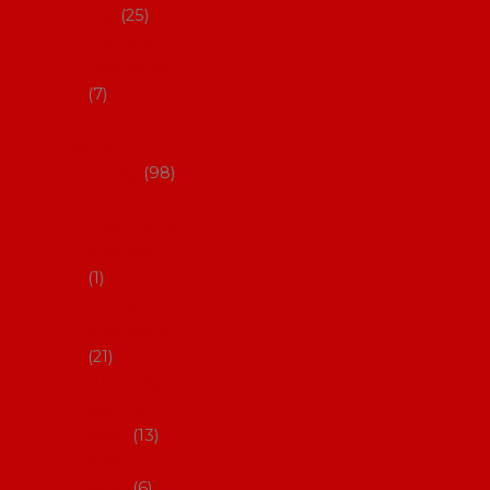
dárky
25
Placky a
připínáčky
7
Flamencový
šatník a
doplňky
98
Batas de
cola (sukně
s vlečkou)
1
Flamencov
é náušnice
21
Hřebínky a
sponky do
vlasů
13
Květiny do
vlasů
6